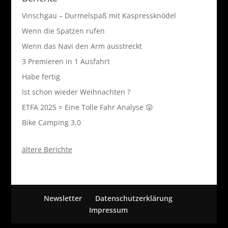
Vinschgau – Durmelspaß mit Kaspressknödel
Wenn die Spatzen rufen
Wenn das Navi den Arm ausstreckt
3 Premieren in 1 Ausfahrt
Habe fertig
Ist schon wieder Weihnachten ?
ETFA 2025 = Eine Tolle Fahr Analyse 😜
Bike Camping 3.0
ältere Berichte
Newsletter
Datenschutzerklärung
Impressum