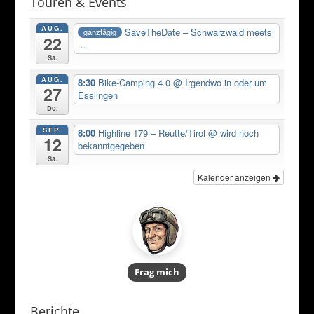
Touren & Events
AUG.
SaveTheDate – Schwarzwald meets
ganztägig
22
...
Sa.
AUG.
8:30
Bike-Camping 4.0
@ Irgendwo in oder um
27
Esslingen
Do.
SEP.
8:00
Highline 179 – Reutte/Tirol
@ wird noch
12
bekanntgegeben
Sa.
Kalender anzeigen
Frag mich
Berichte