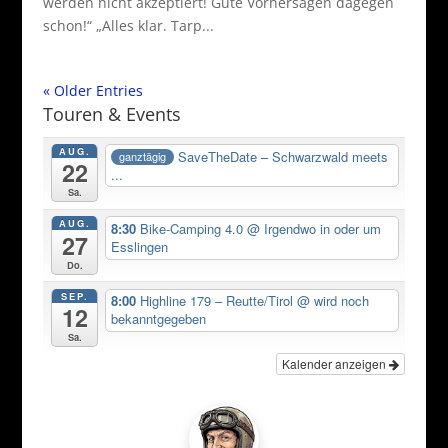
werden nicht akzeptiert! Gute Vorhersagen dagegen
schon!“ „Alles klar. Tarp...
« Older Entries
Touren & Events
AUG.
SaveTheDate – Schwarzwald meets
ganztägig
22
...
Sa.
AUG.
8:30
Bike-Camping 4.0
@ Irgendwo in oder um
27
Esslingen
Do.
SEP.
8:00
Highline 179 – Reutte/Tirol
@ wird noch
12
bekanntgegeben
Sa.
Kalender anzeigen