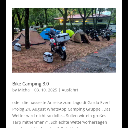
Bike Camping 3.0
by
Micha
|
03. 10. 2025
|
Ausfahrt
oder die nasseste Anreise zum Lago di Garda Ever!
Prolog 24. August WhatsApp Camping Gruppe „Das
Wetter wird nicht so dolle… Sollen wir ein großes
Tarp mitnehmen?“ „Schlechte Wettervorhersagen