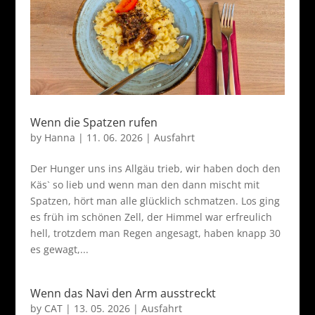
Wenn die Spatzen rufen
by
Hanna
|
11. 06. 2026
|
Ausfahrt
Der Hunger uns ins Allgäu trieb, wir haben doch den
Käs` so lieb und wenn man den dann mischt mit
Spatzen, hört man alle glücklich schmatzen. Los ging
es früh im schönen Zell, der Himmel war erfreulich
hell, trotzdem man Regen angesagt, haben knapp 30
es gewagt,...
Wenn das Navi den Arm ausstreckt
by
CAT
|
13. 05. 2026
|
Ausfahrt