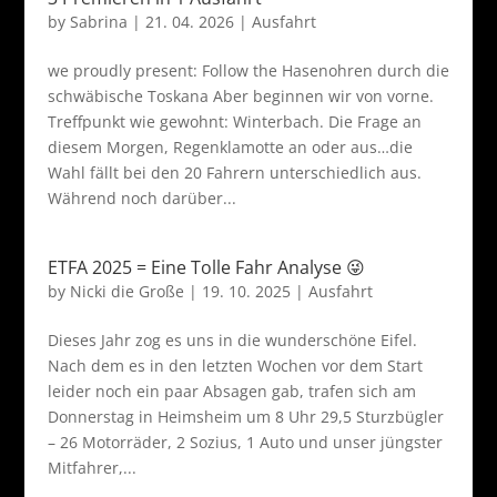
by
Sabrina
|
21. 04. 2026
|
Ausfahrt
we proudly present: Follow the Hasenohren durch die
schwäbische Toskana Aber beginnen wir von vorne.
Treffpunkt wie gewohnt: Winterbach. Die Frage an
diesem Morgen, Regenklamotte an oder aus…die
Wahl fällt bei den 20 Fahrern unterschiedlich aus.
Während noch darüber...
ETFA 2025 = Eine Tolle Fahr Analyse 😜
by
Nicki die Große
|
19. 10. 2025
|
Ausfahrt
Dieses Jahr zog es uns in die wunderschöne Eifel.
Nach dem es in den letzten Wochen vor dem Start
leider noch ein paar Absagen gab, trafen sich am
Donnerstag in Heimsheim um 8 Uhr 29,5 Sturzbügler
– 26 Motorräder, 2 Sozius, 1 Auto und unser jüngster
Mitfahrer,...