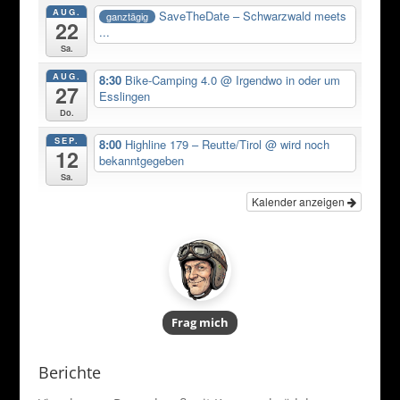
AUG.
SaveTheDate – Schwarzwald meets
ganztägig
22
...
Sa.
AUG.
8:30
Bike-Camping 4.0
@ Irgendwo in oder um
27
Esslingen
Do.
SEP.
8:00
Highline 179 – Reutte/Tirol
@ wird noch
12
bekanntgegeben
Sa.
Kalender anzeigen
Frag mich
Berichte