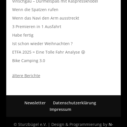
Vinschgau – Durmelspaß mit Kaspressknödel
Wenn die Spatzen rufen
Wenn das Navi den Arm ausstreckt
3 Premieren in 1 Ausfahrt
Habe fertig
Ist schon wieder Weihnachten ?
ETFA 2025 = Eine Tolle Fahr Analyse 😜
Bike Camping 3.0
ältere Berichte
Newsletter
Datenschutzerklärung
Impressum
© Sturzbügel e.V. | Design & Programmierung by
N-