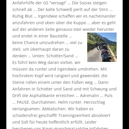
Anfahrhilfe der GS “versagt” … Die Sozias steigen
schnell ab … Der kalte Schweiß perlt auf der Stirn …
Ruhig Blut … Irgendwie schaffen wir es nacheinander
anzufahren und oben über die Kuppe … aber es geht
auf der anderen Seite genauso steil wieder herunter
und endet in einer Baustelle
…
keine Chance umzudrehen … viel zu
steil, um überhaupt daran zu
denken … Unten: Schotter/Sand …
Es führt kein Weg daran vorbei, wir
müssen da runter und irgendwie umdrehen. Mit
hochrotem Kopf wird rangiert und gewendet, die
Steine rollen einem unter den Füßen weg … Dann
Anfahren in Schotter und Sand und mit Schwung und
Drift die Asphaltkante erreichen … Adrenalin … Puls
… PAUSE. Durchatmen. Helm runter. Herzschlag
verlangsamen. Abklatschen. Wir haben es
schadensfrei geschafft! Trainingseinheit absolviert
und Soll für heute hoffentlich erfüllt. Leider
bescheren uns Navis manchmal solche Irrfahrten,