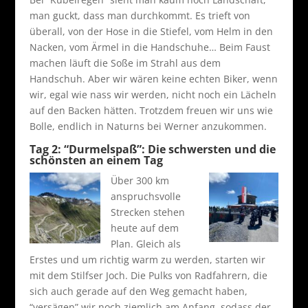
man guckt, dass man durchkommt. Es trieft von
überall, von der Hose in die Stiefel, vom Helm in den
Nacken, vom Ärmel in die Handschuhe… Beim Faust
machen läuft die Soße im Strahl aus dem
Handschuh. Aber wir wären keine echten Biker, wenn
wir, egal wie nass wir werden, nicht noch ein Lächeln
auf den Backen hätten. Trotzdem freuen wir uns wie
Bolle, endlich in Naturns bei Werner anzukommen.
Tag 2: “Durmelspaß”: Die schwersten und die
schönsten an einem Tag
Über 300 km
anspruchsvolle
Strecken stehen
heute auf dem
Plan. Gleich als
Erstes und um richtig warm zu werden, starten wir
mit dem Stilfser Joch. Die Pulks von Radfahrern, die
sich auch gerade auf den Weg gemacht haben,
“versägen” wir noch ziemlich am Anfang, sodass der