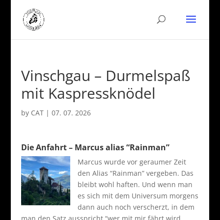
Vinschgau – Durmelspaß
mit Kaspressknödel
by
CAT
|
07. 07. 2026
Die Anfahrt – Marcus alias “Rainman”
Marcus wurde vor geraumer Zeit
den Alias “Rainman” vergeben. Das
bleibt wohl haften. Und wenn man
es sich mit dem Universum morgens
dann auch noch verscherzt, in dem
man den Satz ausspricht “wer mit mir fährt wird