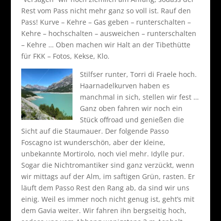
Rest vom Pass nicht mehr ganz so voll ist. Rauf den
Pass! Kurve – Kehre – Gas geben – runterschalten –
Kehre – hochschalten – ausweichen – runterschalten
– Kehre … Oben machen wir Halt an der Tibethütte
für FKK – Fotos, Kekse, Klo.
Stilfser runter, Torri di Fraele hoch.
Haarnadelkurven haben es
manchmal in sich, stellen wir fest …
Ganz oben fahren wir noch ein
Stück offroad und genießen die
Sicht auf die Staumauer. Der folgende Passo
Foscagno ist wunderschön, aber der kleine,
unbekannte Mortirolo, noch viel mehr. Idylle pur.
Sogar die Nichtromantiker sind ganz verzückt, wenn
wir mittags auf der Alm, im saftigen Grün, rasten. Er
läuft dem Passo Rest den Rang ab, da sind wir uns
einig. Weil es immer noch nicht genug ist, geht’s mit
dem Gavia weiter. Wir fahren ihn bergseitig hoch,