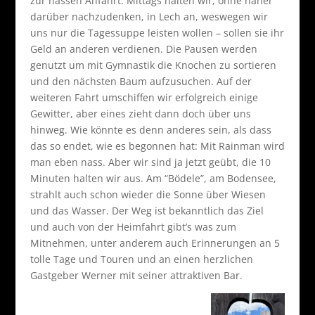
zur nassen Anfahrt. Mittags halten wir, ohne näher
darüber nachzudenken, in Lech an, weswegen wir
uns nur die Tagessuppe leisten wollen – sollen sie ihr
Geld an anderen verdienen. Die Pausen werden
genutzt um mit Gymnastik die Knochen zu sortieren
und den nächsten Baum aufzusuchen. Auf der
weiteren Fahrt umschiffen wir erfolgreich einige
Gewitter, aber eines zieht dann doch über uns
hinweg. Wie könnte es denn anderes sein, als dass
das so endet, wie es begonnen hat: Mit Rainman wird
man eben nass. Aber wir sind ja jetzt geübt, die 10
Minuten halten wir aus. Am “Bödele”, am Bodensee,
strahlt auch schon wieder die Sonne über Wiesen
und das Wasser. Der Weg ist bekanntlich das Ziel
und auch von der Heimfahrt gibt’s was zum
Mitnehmen, unter anderem auch Erinnerungen an 5
tolle Tage und Touren und an einen herzlichen
Gastgeber Werner mit seiner attraktiven Bar.