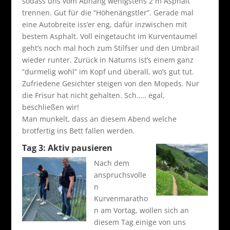
sodass uns vom Abhang wenigstens 2 m Asphalt
trennen. Gut für die “Höhenängstler”. Gerade mal
eine Autobreite iss’er eng, dafür inzwischen mit
bestem Asphalt. Voll eingetaucht im Kurventaumel
geht’s noch mal hoch zum Stilfser und den Umbrail
wieder runter. Zurück in Naturns ist’s einem ganz
“durmelig wohl” im Kopf und überall, wo’s gut tut.
Zufriedene Gesichter steigen von den Mopeds. Nur
die Frisur hat nicht gehalten. Sch….. egal,
beschließen wir!
Man munkelt, dass an diesem Abend welche
brotfertig ins Bett fallen werden.
Tag 3: Aktiv pausieren
Nach dem
anspruchsvolle
n
Kurvenmaratho
n am Vortag, wollen sich an
diesem Tag einige von uns