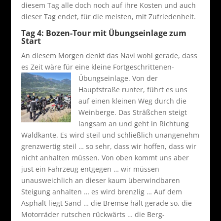
diesem Tag alle doch noch auf ihre Kosten und auch
dieser Tag endet, für die meisten, mit Zufriedenheit.
Tag 4: Bozen-Tour mit Übungseinlage zum
Start
An diesem Morgen denkt das Navi wohl gerade, dass
es Zeit wäre für eine kleine Fortgeschrittenen-
Übungseinlage.
Von der
Hauptstraße runter, führt es uns
auf einen kleinen Weg durch die
Weinberge. Das Sträßchen steigt
langsam an und geht in Richtung
Waldkante. Es wird steil und schließlich unangenehm
grenzwertig steil … so sehr, dass wir hoffen, dass wir
nicht anhalten müssen. Von oben kommt uns aber
just ein Fahrzeug entgegen … wir müssen
unausweichlich an dieser kaum überwindbaren
Steigung anhalten … es wird brenzlig … Auf dem
Asphalt liegt Sand … die Bremse hält gerade so, die
Motorräder rutschen rückwärts … die Berg-