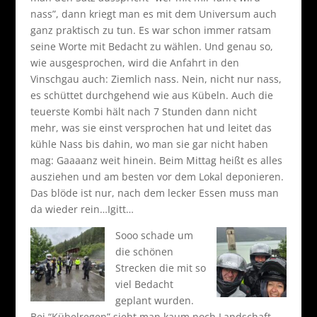
nass”, dann kriegt man es mit dem Universum auch
ganz praktisch zu tun. Es war schon immer ratsam
seine Worte mit Bedacht zu wählen. Und genau so,
wie ausgesprochen, wird die Anfahrt in den
Vinschgau auch: Ziemlich nass. Nein, nicht nur nass,
es schüttet durchgehend wie aus Kübeln. Auch die
teuerste Kombi hält nach 7 Stunden dann nicht
mehr, was sie einst versprochen hat und leitet das
kühle Nass bis dahin, wo man sie gar nicht haben
mag: Gaaaanz weit hinein. Beim Mittag heißt es alles
ausziehen und am besten vor dem Lokal deponieren.
Das blöde ist nur, nach dem lecker Essen muss man
da wieder rein…Igitt…
Sooo schade um
die schönen
Strecken die mit so
viel Bedacht
geplant wurden.
Bei “Kübelregen” sieht man kaum noch Landschaft,