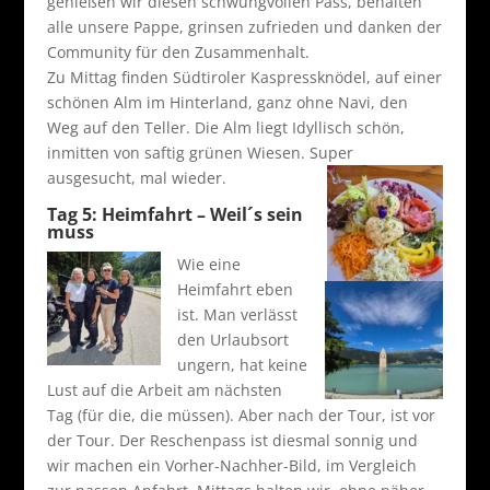
genießen wir diesen schwungvollen Pass, behalten
alle unsere Pappe, grinsen zufrieden und danken der
Community für den Zusammenhalt.
Zu Mittag finden Südtiroler Kaspressknödel, auf einer
schönen Alm im Hinterland, ganz ohne Navi, den
Weg auf den Teller. Die Alm liegt Idyllisch schön,
inmitten von saftig grünen Wiesen. Super
ausgesucht, mal wieder.
Tag 5: Heimfahrt – Weil´s sein
muss
Wie eine
Heimfahrt eben
ist. Man verlässt
den Urlaubsort
ungern, hat keine
Lust auf die Arbeit am nächsten
Tag (für die, die müssen). Aber nach der Tour, ist vor
der Tour. Der Reschenpass ist diesmal sonnig und
wir machen ein Vorher-Nachher-Bild, im Vergleich