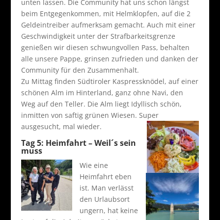
unten lassen. Die Community hat uns schon längst
beim Entgegenkommen, mit Helmklopfen, auf die 2
Geldeintreiber aufmerksam gemacht. Auch mit einer
Geschwindigkeit unter der Strafbarkeitsgrenze
genießen wir diesen schwungvollen Pass, behalten
alle unsere Pappe, grinsen zufrieden und danken der
Community für den Zusammenhalt.
Zu Mittag finden Südtiroler Kaspressknödel, auf einer
schönen Alm im Hinterland, ganz ohne Navi, den
Weg auf den Teller. Die Alm liegt Idyllisch schön,
inmitten von saftig grünen Wiesen. Super
ausgesucht, mal wieder.
Tag 5: Heimfahrt – Weil´s sein
muss
Wie eine
Heimfahrt eben
ist. Man verlässt
den Urlaubsort
ungern, hat keine