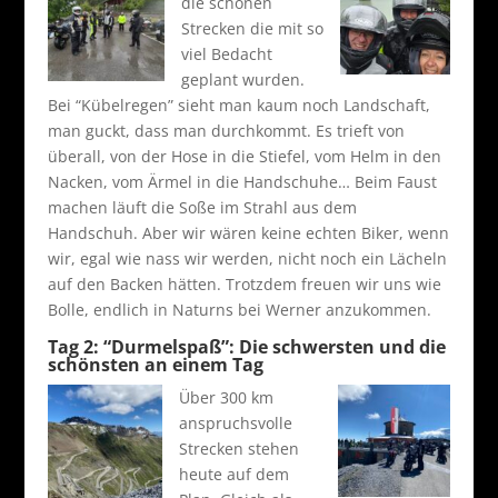
die schönen
Strecken die mit so
viel Bedacht
geplant wurden.
Bei “Kübelregen” sieht man kaum noch Landschaft,
man guckt, dass man durchkommt. Es trieft von
überall, von der Hose in die Stiefel, vom Helm in den
Nacken, vom Ärmel in die Handschuhe… Beim Faust
machen läuft die Soße im Strahl aus dem
Handschuh. Aber wir wären keine echten Biker, wenn
wir, egal wie nass wir werden, nicht noch ein Lächeln
auf den Backen hätten. Trotzdem freuen wir uns wie
Bolle, endlich in Naturns bei Werner anzukommen.
Tag 2: “Durmelspaß”: Die schwersten und die
schönsten an einem Tag
Über 300 km
anspruchsvolle
Strecken stehen
heute auf dem