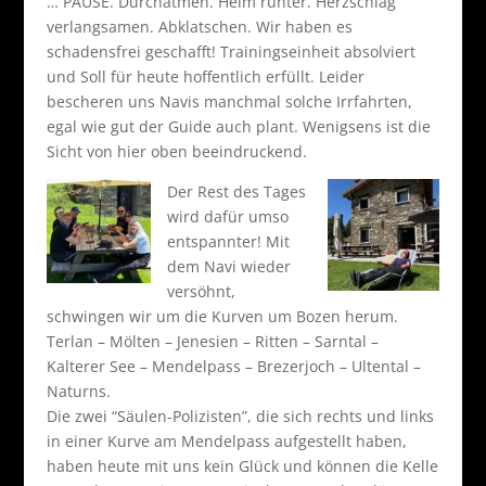
… PAUSE. Durchatmen. Helm runter. Herzschlag
verlangsamen. Abklatschen. Wir haben es
schadensfrei geschafft! Trainingseinheit absolviert
und Soll für heute hoffentlich erfüllt. Leider
bescheren uns Navis manchmal solche Irrfahrten,
egal wie gut der Guide auch plant. Wenigsens ist die
Sicht von hier oben beeindruckend.
Der Rest des Tages
wird dafür umso
entspannter! Mit
dem Navi wieder
versöhnt,
schwingen wir um die Kurven um Bozen herum.
Terlan – Mölten – Jenesien – Ritten – Sarntal –
Kalterer See – Mendelpass – Brezerjoch – Ultental –
Naturns.
Die zwei “Säulen-Polizisten”, die sich rechts und links
in einer Kurve am Mendelpass aufgestellt haben,
haben heute mit uns kein Glück und können die Kelle