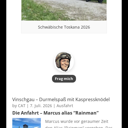
Schwäbische Toskana 2026
Frag mich
Vinschgau – Durmelspaß mit Kaspressknödel
by
CAT
|
7. Juli. 2026
|
Ausfahrt
Die Anfahrt – Marcus alias “Rainman”
Marcus wurde vor geraumer Zeit
den Alias “Rainman” vergeben. Das