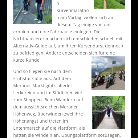
n
Kurvenmaratho
n am Vortag, wollen sich an
diesem Tag einige von uns
erholen und eine Fahrpause einlegen. Die
Nichtpausierer machen sich entschieden schnell mit
Alternativ-Guide auf, um ihren Kurvendurst dennoch
zu befriedigen. Andere entscheiden sich für eine
kurze Runde.
Und so fliegen sie nach dem
Frühstück alle aus. Auf dem
Meraner Markt gibt’s allerlei
Leckereien und im Städtchen viel
zum Shoppen.
Beim Wandern auf
dem aussichtsreichen Meraner
Höhenweg, überwinden zwei ihre
Höhenangst und treten im
Entenmarsch auf die Plattform, als
hätten sie Windeln an. Übungsplattform sozusagen,