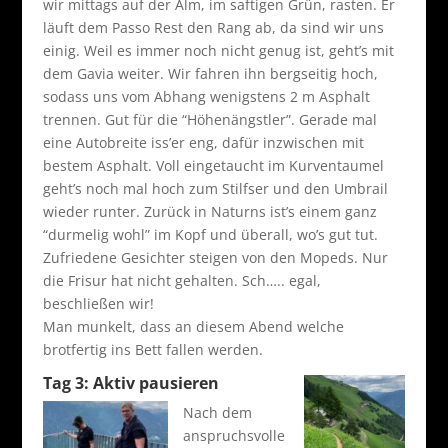
wir mittags auf der Alm, im saftigen Grün, rasten. Er
läuft dem Passo Rest den Rang ab, da sind wir uns
einig. Weil es immer noch nicht genug ist, geht’s mit
dem Gavia weiter. Wir fahren ihn bergseitig hoch,
sodass uns vom Abhang wenigstens 2 m Asphalt
trennen. Gut für die “Höhenängstler”. Gerade mal
eine Autobreite iss’er eng, dafür inzwischen mit
bestem Asphalt. Voll eingetaucht im Kurventaumel
geht’s noch mal hoch zum Stilfser und den Umbrail
wieder runter. Zurück in Naturns ist’s einem ganz
“durmelig wohl” im Kopf und überall, wo’s gut tut.
Zufriedene Gesichter steigen von den Mopeds. Nur
die Frisur hat nicht gehalten. Sch….. egal,
beschließen wir!
Man munkelt, dass an diesem Abend welche
brotfertig ins Bett fallen werden.
Tag 3: Aktiv pausieren
Nach dem
anspruchsvolle