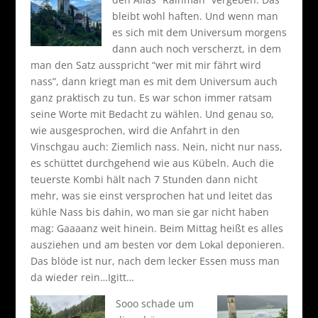
bleibt wohl haften. Und wenn man
es sich mit dem Universum morgens
dann auch noch verscherzt, in dem
man den Satz ausspricht “wer mit mir fährt wird
nass”, dann kriegt man es mit dem Universum auch
ganz praktisch zu tun. Es war schon immer ratsam
seine Worte mit Bedacht zu wählen. Und genau so,
wie ausgesprochen, wird die Anfahrt in den
Vinschgau auch: Ziemlich nass. Nein, nicht nur nass,
es schüttet durchgehend wie aus Kübeln. Auch die
teuerste Kombi hält nach 7 Stunden dann nicht
mehr, was sie einst versprochen hat und leitet das
kühle Nass bis dahin, wo man sie gar nicht haben
mag: Gaaaanz weit hinein. Beim Mittag heißt es alles
ausziehen und am besten vor dem Lokal deponieren.
Das blöde ist nur, nach dem lecker Essen muss man
da wieder rein…Igitt…
Sooo schade um