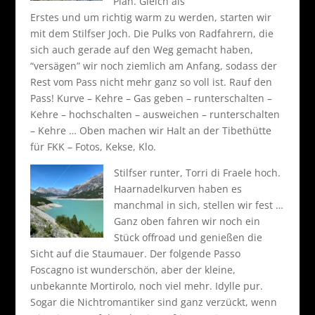
Plan. Gleich als
Erstes und um richtig warm zu werden, starten wir
mit dem Stilfser Joch. Die Pulks von Radfahrern, die
sich auch gerade auf den Weg gemacht haben,
“versägen” wir noch ziemlich am Anfang, sodass der
Rest vom Pass nicht mehr ganz so voll ist. Rauf den
Pass! Kurve – Kehre – Gas geben – runterschalten –
Kehre – hochschalten – ausweichen – runterschalten
– Kehre … Oben machen wir Halt an der Tibethütte
für FKK – Fotos, Kekse, Klo.
Stilfser runter, Torri di Fraele hoch.
Haarnadelkurven haben es
manchmal in sich, stellen wir fest …
Ganz oben fahren wir noch ein
Stück offroad und genießen die
Sicht auf die Staumauer. Der folgende Passo
Foscagno ist wunderschön, aber der kleine,
unbekannte Mortirolo, noch viel mehr. Idylle pur.
Sogar die Nichtromantiker sind ganz verzückt, wenn