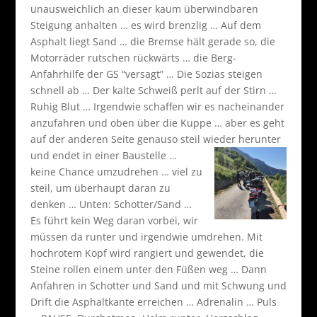
unausweichlich an dieser kaum überwindbaren
Steigung anhalten … es wird brenzlig … Auf dem
Asphalt liegt Sand … die Bremse hält gerade so, die
Motorräder rutschen rückwärts … die Berg-
Anfahrhilfe der GS “versagt” … Die Sozias steigen
schnell ab … Der kalte Schweiß perlt auf der Stirn …
Ruhig Blut … Irgendwie schaffen wir es nacheinander
anzufahren und oben über die Kuppe … aber es geht
auf der anderen Seite genauso steil wieder herunter
und endet in einer Baustelle
…
keine Chance umzudrehen … viel zu
steil, um überhaupt daran zu
denken … Unten: Schotter/Sand …
Es führt kein Weg daran vorbei, wir
müssen da runter und irgendwie umdrehen. Mit
hochrotem Kopf wird rangiert und gewendet, die
Steine rollen einem unter den Füßen weg … Dann
Anfahren in Schotter und Sand und mit Schwung und
Drift die Asphaltkante erreichen … Adrenalin … Puls