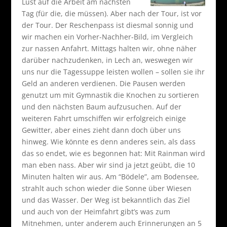
Lust auf die Arbeit am nächsten
Tag (für die, die müssen). Aber nach der Tour, ist vor
der Tour. Der Reschenpass ist diesmal sonnig und
wir machen ein Vorher-Nachher-Bild, im Vergleich
zur nassen Anfahrt. Mittags halten wir, ohne näher
darüber nachzudenken, in Lech an, weswegen wir
uns nur die Tagessuppe leisten wollen – sollen sie ihr
Geld an anderen verdienen. Die Pausen werden
genutzt um mit Gymnastik die Knochen zu sortieren
und den nächsten Baum aufzusuchen. Auf der
weiteren Fahrt umschiffen wir erfolgreich einige
Gewitter, aber eines zieht dann doch über uns
hinweg. Wie könnte es denn anderes sein, als dass
das so endet, wie es begonnen hat: Mit Rainman wird
man eben nass. Aber wir sind ja jetzt geübt, die 10
Minuten halten wir aus. Am “Bödele”, am Bodensee,
strahlt auch schon wieder die Sonne über Wiesen
und das Wasser. Der Weg ist bekanntlich das Ziel
und auch von der Heimfahrt gibt’s was zum
Mitnehmen, unter anderem auch Erinnerungen an 5