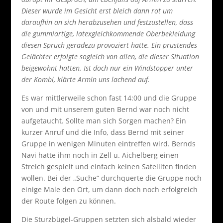
Dieser wurde im Gesicht erst bleich dann rot um
daraufhin an sich herabzusehen und festzustellen, dass
die gummiartige, latexgleichkommende Oberbekleidung
diesen Spruch geradezu provoziert hatte. Ein prustendes
Gelächter erfolgte sogleich von allen, die dieser Situation
beigewohnt hatten. Ist doch nur ein Windstopper unter
der Kombi, klärte Armin uns lachend auf.
Es war mittlerweile schon fast 14:00 und die Gruppe
von und mit unserem guten Bernd war noch nicht
aufgetaucht. Sollte man sich Sorgen machen? Ein
kurzer Anruf und die Info, dass Bernd mit seiner
Gruppe in wenigen Minuten eintreffen wird. Bernds
Navi hatte ihm noch in Zell u. Aichelberg einen
Streich gespielt und einfach keinen Satelliten finden
wollen. Bei der „Suche“ durchquerte die Gruppe noch
einige Male den Ort, um dann doch noch erfolgreich
der Route folgen zu können.
Die Sturzbügel-Gruppen setzten sich alsbald wieder