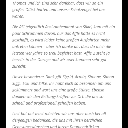
Thomas und ich sind sehr dankbar, dass wir so ein
großes Glück hatten und unsere Schutzengel bei uns
waren.
Die RSi (eigentlich Rosi-umbenannt von Silke) kam mit ein
paar Schrammen davon, nur das Äffle hatte es nicht
geschafft, es wird leider keine großen Ausfahrten mehr
antreten können – aber ich danke dir, dass du mich die
letzten vier Jahre so treu begleitet hast. Äffle 2 steht ja
bereits in der Garage und wir zwei kommen sehr gut
zurecht.
Unser besonderer Dank gilt Sigrid, Armin, Simone, Simon,
Siggi, Ecki und Silke. Ihr habt euch so besonnen um uns
gekümmert und wart uns eine große Stütze. Ebenso
danken wir den Rettungskräften vor Ort, die uns so
schnell und professionell geholfen haben.
Last but not least möchten wir uns aber auch bei all
denjenigen bedanken, die uns mit ihren herzlichen
Genesungswünschen und ihrem Daumendrücken