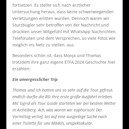
fortsetzen. Es stellte sich nach ärztlicher
Untersuchung heraus, dass keine schwerwiegenden
Verletzungen erlitten wurden. Dennoch waren wir
Sturzbügler sehr betroffen von der Nachricht und
drückten unser Mitgefühl mit WhatsApp Nachrichten,
Telefonaten und dem Versprechen, so viele Fotos wie
möglich ins Netz zu stellen, aus.
Besonders schön ist, dass Monja und Thomas
trotzdem ihre ganz eigene ETFA 2024 Geschichte hier
erzählen:
Ein unvergesslicher Trip
Thomas und ich hatten uns so sehr auf die Tour gefreut,
endlich durfte die RSi ihre erste große Ausfahrt erleben.
Mit Sigrid als Tour Guide starteten wir bei bestem Wetter
in Aichelberg. Ach, was waren wir euphorisch! Der
Vormittag verlief, bis auf eine ausgiebige Suche nach
einer Toilette für uns Mädels, unspektakulär.