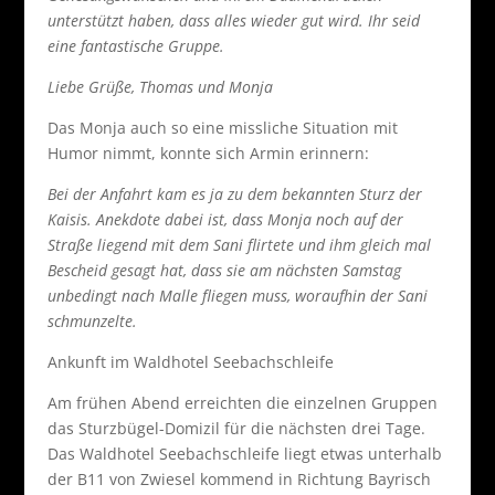
unterstützt haben, dass alles wieder gut wird. Ihr seid
eine fantastische Gruppe.
Liebe Grüße, Thomas und Monja
Das Monja auch so eine missliche Situation mit
Humor nimmt, konnte sich Armin erinnern:
Bei der Anfahrt kam es ja zu dem bekannten Sturz der
Kaisis. Anekdote dabei ist, dass Monja noch auf der
Straße liegend mit dem Sani flirtete und ihm gleich mal
Bescheid gesagt hat, dass sie am nächsten Samstag
unbedingt nach Malle fliegen muss, woraufhin der Sani
schmunzelte.
Ankunft im Waldhotel Seebachschleife
Am frühen Abend erreichten die einzelnen Gruppen
das Sturzbügel-Domizil für die nächsten drei Tage.
Das Waldhotel Seebachschleife liegt etwas unterhalb
der B11 von Zwiesel kommend in Richtung Bayrisch