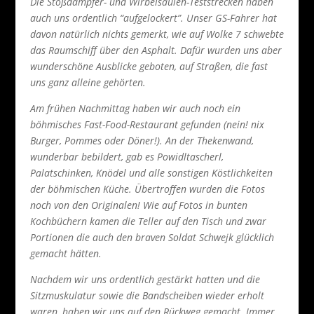
Die Stoßdämpfer- und Wirbelsäulen-Teststrecken haben
auch uns ordentlich “aufgelockert”. Unser GS-Fahrer hat
davon natürlich nichts gemerkt, wie auf Wolke 7 schwebte
das Raumschiff über den Asphalt. Dafür wurden uns aber
wunderschöne Ausblicke geboten, auf Straßen, die fast
uns ganz alleine gehörten.
Am frühen Nachmittag haben wir auch noch ein
böhmisches Fast-Food-Restaurant gefunden (nein! nix
Burger, Pommes oder Döner!). An der Thekenwand,
wunderbar bebildert, gab es Powidltascherl,
Palatschinken, Knödel und alle sonstigen Köstlichkeiten
der böhmischen Küche. Übertroffen wurden die Fotos
noch von den Originalen! Wie auf Fotos in bunten
Kochbüchern kamen die Teller auf den Tisch und zwar
Portionen die auch den braven Soldat Schwejk glücklich
gemacht hätten.
Nachdem wir uns ordentlich gestärkt hatten und die
Sitzmuskulatur sowie die Bandscheiben wieder erholt
waren, haben wir uns auf den Rückweg gemacht. Immer