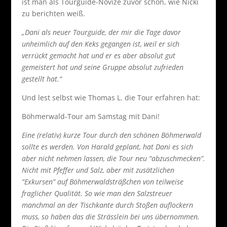
ist man als Tourguide-Novize zuvor schon, wie Nicki
zu berichten weiß.
„Dani als neuer Tourguide, der mir die Tage davor
unheimlich auf den Keks gegangen ist, weil er sich
verrückt gemacht hat und er es aber absolut gut
gemeistert hat und seine Gruppe absolut zufrieden
gestellt hat.“
Und lest selbst wie Thomas L. die Tour erfahren hat:
Böhmerwald-Tour am Samstag mit Dani!
Eine (relativ) kurze Tour durch den schönen Böhmerwald
sollte es werden. Von Harald geplant, hat Dani es sich
aber nicht nehmen lassen, die Tour neu “abzuschmecken”.
Nicht mit Pfeffer und Salz, aber mit zusätzlichen
“Exkursen” auf Böhmerwaldsträßchen von teilweise
fraglicher Qualität. So wie man den Salzstreuer
manchmal an der Tischkante durch Stoßen auflockern
muss, so haben das die Strässlein bei uns übernommen.