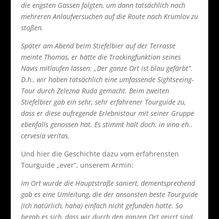
die engsten Gassen folgten, um dann tatsächlich nach
mehreren Anlaufversuchen auf die Route nach Krumlov zu
stoßen.
Später am Abend beim Stiefelbier auf der Terrasse
meinte Thomas, er hätte die Trackingfunktion seines
Navis mitlaufen lassen: „Der ganze Ort ist blau gefärbt“.
D.h., wir haben tatsächlich eine umfassende Sightseeing-
Tour durch Zelezna Ruda gemacht. Beim zweiten
Stiefelbier gab ein sehr, sehr erfahrener Tourguide zu,
dass er diese aufregende Erlebnistour mit seiner Gruppe
ebenfalls genossen hat. Es stimmt halt doch: in vino eh..
cervesia veritas.
Und hier die Geschichte dazu vom erfahrensten
Tourguide „ever“, unserem Armin:
Im Ort wurde die Hauptstraße saniert, dementsprechend
gab es eine Umleitung, die der ansonsten beste Tourguide
(ich natürlich, haha) einfach nicht gefunden hatte. So
begab es sich, dass wir durch den ganzen Ort geirrt sind.