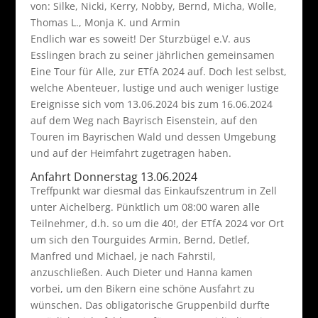
von: Silke, Nicki, Kerry, Nobby, Bernd, Micha, Wolle,
Thomas L., Monja K. und Armin
Endlich war es soweit! Der Sturzbügel e.V. aus
Esslingen brach zu seiner jährlichen gemeinsamen
Eine Tour für Alle, zur ETfA 2024 auf. Doch lest selbst,
welche Abenteuer, lustige und auch weniger lustige
Ereignisse sich vom 13.06.2024 bis zum 16.06.2024
auf dem Weg nach Bayrisch Eisenstein, auf den
Touren im Bayrischen Wald und dessen Umgebung
und auf der Heimfahrt zugetragen haben.
Anfahrt Donnerstag 13.06.2024
Treffpunkt war diesmal das Einkaufszentrum in Zell
unter Aichelberg. Pünktlich um 08:00 waren alle
Teilnehmer, d.h. so um die 40!, der ETfA 2024 vor Ort
um sich den Tourguides Armin, Bernd, Detlef,
Manfred und Michael, je nach Fahrstil,
anzuschließen. Auch Dieter und Hanna kamen
vorbei, um den Bikern eine schöne Ausfahrt zu
wünschen. Das obligatorische Gruppenbild durfte