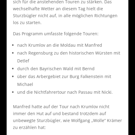
sich für die anstehenden Touren zu stärken. Das
wechselhafte Wetter an diesem Tag hielt die
Sturzbügler nicht auf, in alle möglichen Richtungen
los zu starten.
Das Programm umfasste folgende Touren:
nach Krumlov an die Moldau mit Manfred
nach Regensburg zu den historischen Würsten mit
Detlef
durch den Bayrischen Wald mit Bernd
über das Arbergebiet zur Burg Falkenstein mit
Michael
und die Nichtfahrertour nach Passau mit Nicki.
Manfred hatte auf der Tour nach Krumlov nicht
immer den Hut auf und bestand trotzdem auf
unbewegte Sturzbügler, wie Wolfgang „Wolle“ Krämer
zu erzählen hat: