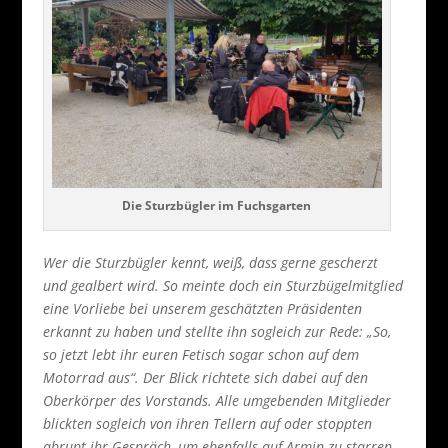
Die Sturzbügler im Fuchsgarten
Wer die Sturzbügler kennt, weiß, dass gerne gescherzt
und gealbert wird. So meinte doch ein Sturzbügelmitglied
eine Vorliebe bei unserem geschätzten Präsidenten
erkannt zu haben und stellte ihn sogleich zur Rede: „So,
so jetzt lebt ihr euren Fetisch sogar schon auf dem
Motorrad aus“. Der Blick richtete sich dabei auf den
Oberkörper des Vorstands. Alle umgebenden Mitglieder
blickten sogleich von ihren Tellern auf oder stoppten
abrupt ihr Gespräch, um ebenfalls auf Armin zu starren.