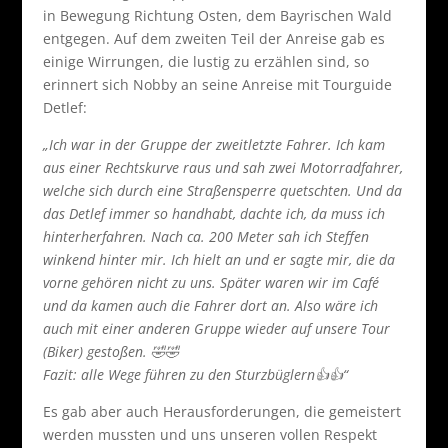
in Bewegung Richtung Osten, dem Bayrischen Wald
entgegen. Auf dem zweiten Teil der Anreise gab es
einige Wirrungen, die lustig zu erzählen sind, so
erinnert sich Nobby an seine Anreise mit Tourguide
Detlef:
„Ich war in der Gruppe der zweitletzte Fahrer. Ich kam
aus einer Rechtskurve raus und sah zwei Motorradfahrer,
welche sich durch eine Straßensperre quetschten. Und da
das Detlef immer so handhabt, dachte ich, da muss ich
hinterherfahren. Nach ca. 200 Meter sah ich Steffen
winkend hinter mir. Ich hielt an und er sagte mir, die da
vorne gehören nicht zu uns. Später waren wir im Café
und da kamen auch die Fahrer dort an. Also wäre ich
auch mit einer anderen Gruppe wieder auf unsere Tour
(Biker) gestoßen. 🤣🤣
Fazit: alle Wege führen zu den Sturzbüglern👍👍“
Es gab aber auch Herausforderungen, die gemeistert
werden mussten und uns unseren vollen Respekt