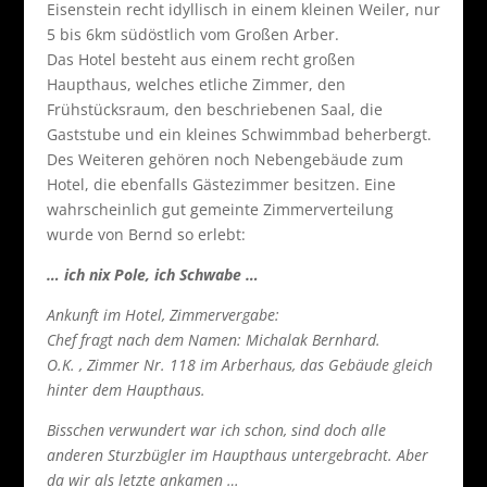
Eisenstein recht idyllisch in einem kleinen Weiler, nur
5 bis 6km südöstlich vom Großen Arber.
Das Hotel besteht aus einem recht großen
Haupthaus, welches etliche Zimmer, den
Frühstücksraum, den beschriebenen Saal, die
Gaststube und ein kleines Schwimmbad beherbergt.
Des Weiteren gehören noch Nebengebäude zum
Hotel, die ebenfalls Gästezimmer besitzen. Eine
wahrscheinlich gut gemeinte Zimmerverteilung
wurde von Bernd so erlebt:
… ich nix Pole, ich Schwabe …
Ankunft im Hotel, Zimmervergabe:
Chef fragt nach dem Namen: Michalak Bernhard.
O.K. , Zimmer Nr. 118 im Arberhaus, das Gebäude gleich
hinter dem Haupthaus.
Bisschen verwundert war ich schon, sind doch alle
anderen Sturzbügler im Haupthaus untergebracht. Aber
da wir als letzte ankamen …