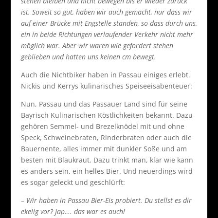
stehen bleiben und nicht bewegen bis er wieder zurück
ist. Soweit so gut, haben wir auch gemacht, nur dass wir
auf einer Brücke mit Engstelle standen, so dass durch uns,
ein in beide Richtungen verlaufender Verkehr nicht mehr
möglich war. Aber wir waren wie gefordert stehen
geblieben und hatten uns keinen cm bewegt.
Auch die Nichtbiker haben in Passau einiges erlebt.
Nickis und Kerrys kulinarisches Speiseeisabenteuer:
Nun, Passau und das Passauer Land sind für seine
Bayrisch Kulinarischen Köstlichkeiten bekannt. Dazu
gehören Semmel- und Brezelknödel mit und ohne
Speck, Schweinebraten, Rinderbraten oder auch die
Bauernente, alles immer mit dunkler Soße und am
besten mit Blaukraut. Dazu trinkt man, klar wie kann
es anders sein, ein helles Bier. Und neuerdings wird
es sogar geleckt und geschlürft:
– Wir haben in Passau Bier-Eis probiert. Du stellst es dir
ekelig vor? Jap…. das war es auch!