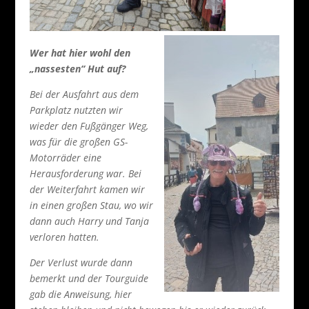
Wer hat hier wohl den
„nassesten“ Hut auf?
Bei der Ausfahrt aus dem
Parkplatz nutzten wir
wieder den Fußgänger Weg,
was für die großen GS-
Motorräder eine
Herausforderung war. Bei
der Weiterfahrt kamen wir
in einen großen Stau, wo wir
dann auch Harry und Tanja
verloren hatten.
Der Verlust wurde dann
bemerkt und der Tourguide
gab die Anweisung, hier