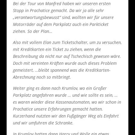
Bei der Tour von Manfred haben wir unseren ersten
Stopp in Prachatice gemacht. Da wir ja alle sehr
„verantwortungsbewusst“ sind, wollten wir für unsere
Motorräder auf dem Parkplatz auch ein Parkticket
ziehen. So der Plan…
Also mit vollem Elan zum Ticketschalter, um zu versuchen,
mit Kreditkarten ein Ticket zu ziehen, wenn die
Beschreibung da nicht nur auf Tschechisch gewesen wäre.
Doch mit vereinten Kräften wurde auch dieses Problem
gemeistert, …bleibt spannend was die Kreditkarten-
Abrechnung noch so mitbringt.
Weiter ging es dann nach Krumlov, wo ein Großer
Parkplatz angefahren wurde … und wie sollte es sein, …
es waren wieder diese Kassenautomaten, wo wir schon in
Prachatice unsere Erfahrungen gemacht hatten.
Kurzerhand nutzten wir den Fußgänger Weg als Einfahrt
und wir umfuhren die Schranke.
In Krumlov hatten dann Harry und Wolle ein etwas