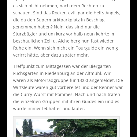
es sich nicht nehmen, nach dem Rechten zu
schauen. Sind das Rocker, evtl. gar die Hell’s Angels,
die da den Supermarktparkplatz in Beschlag
genommen haben? Nein, das sind nur die
Sturzbügler und um kurz vor halb neun kehrte im
beschaulichen Zell u. Aichelberg nun fast wieder
Ruhe ein. Wenn sich nicht ein Tourguide ein wenig
verirrt hätte, aber dazu später mehr.
Treffpunkt zum Mittagessen war der Biergarten
Fuchsgarten in Riedenburg an der Altmühl. Wir
waren als Motorradgruppe für 13:00 angemeldet. Die
Wirtsleute waren gut vorbereitet und der Renner war
die Curry-Wurst mit Pommes. Nach und nach trafen
die einzelnen Gruppen mit ihren Guides ein und es
wurde immer lebhafter und lauter.