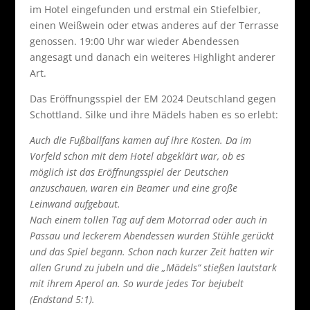
im Hotel eingefunden und erstmal ein Stiefelbier,
einen Weißwein oder etwas anderes auf der Terrasse
genossen. 19:00 Uhr war wieder Abendessen
angesagt und danach ein weiteres Highlight anderer
Art.
Das Eröffnungsspiel der EM 2024 Deutschland gegen
Schottland. Silke und ihre Mädels haben es so erlebt:
Auch die Fußballfans kamen auf ihre Kosten. Da im
Vorfeld schon mit dem Hotel abgeklärt war, ob es
möglich ist das Eröffnungsspiel der Deutschen
anzuschauen, waren ein Beamer und eine große
Leinwand aufgebaut.
Nach einem tollen Tag auf dem Motorrad oder auch in
Passau und leckerem Abendessen wurden Stühle gerückt
und das Spiel begann. Schon nach kurzer Zeit hatten wir
allen Grund zu jubeln und die „Mädels“ stießen lautstark
mit ihrem Aperol an. So wurde jedes Tor bejubelt
(Endstand 5:1).