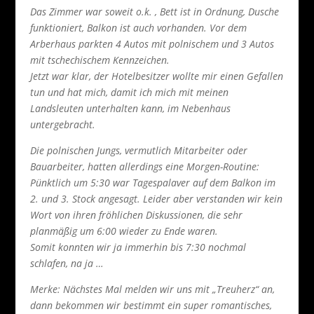
Das Zimmer war soweit o.k. , Bett ist in Ordnung, Dusche
funktioniert, Balkon ist auch vorhanden. Vor dem
Arberhaus parkten 4 Autos mit polnischem und 3 Autos
mit tschechischem Kennzeichen.
Jetzt war klar, der Hotelbesitzer wollte mir einen Gefallen
tun und hat mich, damit ich mich mit meinen
Landsleuten unterhalten kann, im Nebenhaus
untergebracht.
Die polnischen Jungs, vermutlich Mitarbeiter oder
Bauarbeiter, hatten allerdings eine Morgen-Routine:
Pünktlich um 5:30 war Tagespalaver auf dem Balkon im
2. und 3. Stock angesagt. Leider aber verstanden wir kein
Wort von ihren fröhlichen Diskussionen, die sehr
planmäßig um 6:00 wieder zu Ende waren.
Somit konnten wir ja immerhin bis 7:30 nochmal
schlafen, na ja …
Merke: Nächstes Mal melden wir uns mit „Treuherz“ an,
dann bekommen wir bestimmt ein super romantisches,