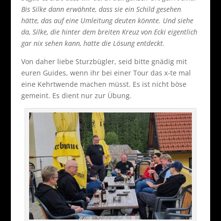
Bis Silke dann erwähnte, dass sie ein Schild gesehen
hätte, das auf eine Umleitung deuten könnte. Und siehe
da, Silke, die hinter dem breiten Kreuz von Ecki eigentlich
gar nix sehen kann, hatte die Lösung entdeckt.
Von daher liebe Sturzbügler, seid bitte gnädig mit
euren Guides, wenn ihr bei einer Tour das x-te mal
eine Kehrtwende machen müsst. Es ist nicht böse
gemeint. Es dient nur zur Übung.