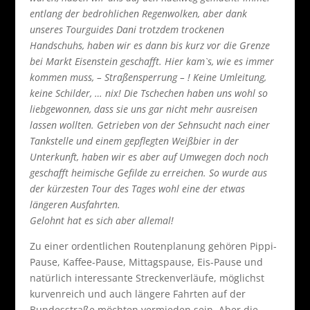
entlang der bedrohlichen Regenwolken, aber dank
unseres Tourguides Dani trotzdem trockenen
Handschuhs, haben wir es dann bis kurz vor die Grenze
bei Markt Eisenstein geschafft. Hier kam`s, wie es immer
kommen muss, – Straßensperrung – ! Keine Umleitung,
keine Schilder, … nix! Die Tschechen haben uns wohl so
liebgewonnen, dass sie uns gar nicht mehr ausreisen
lassen wollten. Getrieben von der Sehnsucht nach einer
Tankstelle und einem gepflegten Weißbier in der
Unterkunft, haben wir es aber auf Umwegen doch noch
geschafft heimische Gefilde zu erreichen. So wurde aus
der kürzesten Tour des Tages wohl eine der etwas
längeren Ausfahrten.
Gelohnt hat es sich aber allemal!
Zu einer ordentlichen Routenplanung gehören Pippi-
Pause, Kaffee-Pause, Mittagspause, Eis-Pause und
natürlich interessante Streckenverläufe, möglichst
kurvenreich und auch längere Fahrten auf der
Bundesstraße möchten vermieden sein. Aber die