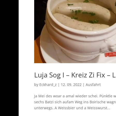
Luja Sog I – Kreiz Zi Fix – 
by
Eckhard_z
|
12. 09. 2022
|
Ausfahrt
Ja Mei des woar a amal wieder schei. Pünktle 
sechs Batzi sich aufam Weg ins Boirische wagn ,
unterwegs. A Weissbier und a Weisswurst...