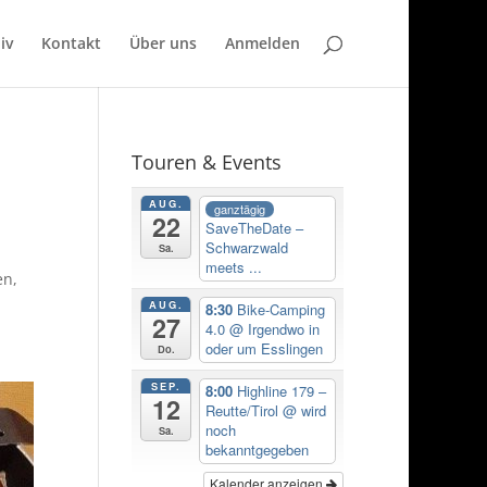
iv
Kontakt
Über uns
Anmelden
Touren & Events
AUG.
ganztägig
22
SaveTheDate –
Schwarzwald
Sa.
meets ...
en,
AUG.
8:30
Bike-Camping
27
4.0
@ Irgendwo in
oder um Esslingen
Do.
SEP.
8:00
Highline 179 –
12
Reutte/Tirol
@ wird
noch
Sa.
bekanntgegeben
Kalender anzeigen