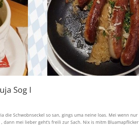
Luja Sog I
wia die Schwobnseckel so san, gings uma neine loas. Mei wenn nur
 dann mei lieber geht’s freili zur Sach. Nix is mitm Bluamapflicker