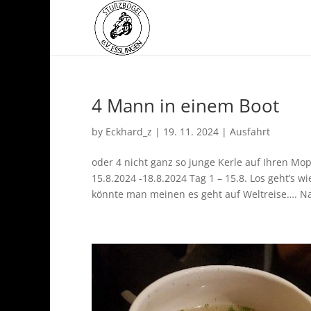
4 Mann in einem Boot
by
Eckhard_z
|
19. 11. 2024
|
Ausfahrt
oder 4 nicht ganz so junge Kerle auf Ihren M
15.8.2024 -18.8.2024 Tag 1 – 15.8. Los geht’s
könnte man meinen es geht auf Weltreise…. Na