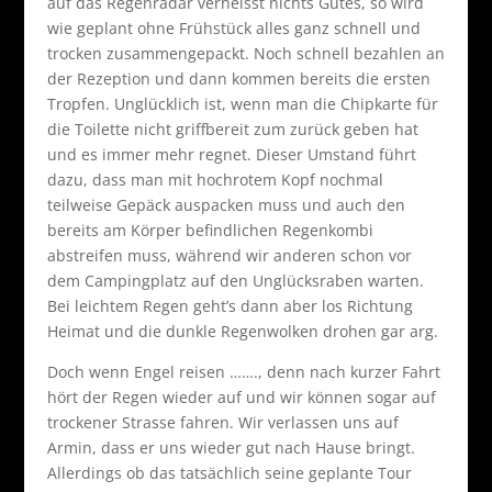
auf das Regenradar verheisst nichts Gutes, so wird
wie geplant ohne Frühstück alles ganz schnell und
trocken zusammengepackt. Noch schnell bezahlen an
der Rezeption und dann kommen bereits die ersten
Tropfen. Unglücklich ist, wenn man die Chipkarte für
die Toilette nicht griffbereit zum zurück geben hat
und es immer mehr regnet. Dieser Umstand führt
dazu, dass man mit hochrotem Kopf nochmal
teilweise Gepäck auspacken muss und auch den
bereits am Körper befindlichen Regenkombi
abstreifen muss, während wir anderen schon vor
dem Campingplatz auf den Unglücksraben warten.
Bei leichtem Regen geht’s dann aber los Richtung
Heimat und die dunkle Regenwolken drohen gar arg.
Doch wenn Engel reisen ……., denn nach kurzer Fahrt
hört der Regen wieder auf und wir können sogar auf
trockener Strasse fahren. Wir verlassen uns auf
Armin, dass er uns wieder gut nach Hause bringt.
Allerdings ob das tatsächlich seine geplante Tour