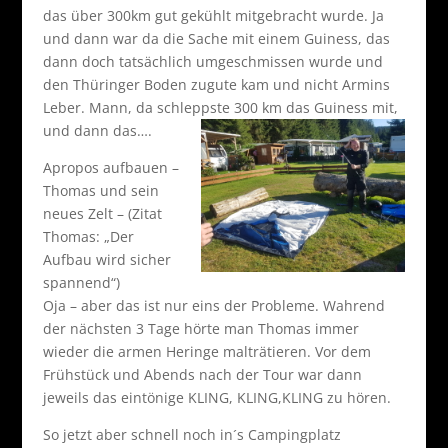
das über 300km gut gekühlt mitgebracht wurde. Ja
und dann war da die Sache mit einem Guiness, das
dann doch tatsächlich umgeschmissen wurde und
den Thüringer Boden zugute kam und nicht Armins
Leber. Mann, da schleppste 300 km das Guiness mit,
und dann das….
Apropos aufbauen –
Thomas und sein
neues Zelt – (Zitat
Thomas: „Der
Aufbau wird sicher
spannend“)
Oja – aber das ist nur eins der Probleme. Wahrend
der nächsten 3 Tage hörte man Thomas immer
wieder die armen Heringe malträtieren. Vor dem
Frühstück und Abends nach der Tour war dann
jeweils das eintönige KLING, KLING,KLING zu hören.
So jetzt aber schnell noch in´s Campingplatz