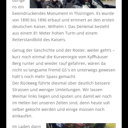
übrige
ns ein
beeindruckendes Monument in Thüringen. Es wurde
von 1890 bis 1896 erbaut und erinnert an den ersten
deutschen Kaiser, Wilhelm I. Das Denkmal besteht
aus einem 81 Meter hohen Turm und einem
Reiterstandbild des Kaisers.
Genug der Geschichte und der Roster, weiter geht’s –
kurz noch einmal die Kurvenorgie vom Kyffhäuser
Berg runter und wieder rauf gefahren, wären da
nicht so langsame Fremd GS´s en unterwegs gewesen
hätt´s noch mehr Spass gemacht.
Der Rückweg führte diesmal über deutlich bessere
Strassen und weniger Umleitungen. Wir lassen
Weimar links liegen und sputen uns damit wir noch
im Hellen bei unseren Zelten sind, denn heute soll
selber gekocht werden und einige müssen noch
einkaufen.
Im Laden dann