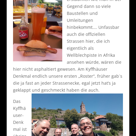
Gegend dann so viele
Baustellen und
Umleitungen
hinbekommt…. Unfassbar
auch die offiziellen
Strassen hier, die ich
eigentlich als
Wellblechpiste in Afrika
ansehen würde, wären die
hier nicht asphaltiert gewesen. Am Kyffhäuser
Denkmal endlich unsere ersten „Roster“, früher gab´s
die ja fast an jeder Strassenecke, egal jetzt hat’s ja
geklappt und geschmeckt haben die auch.
Das
Kyffhä
user-
Denk
mal ist