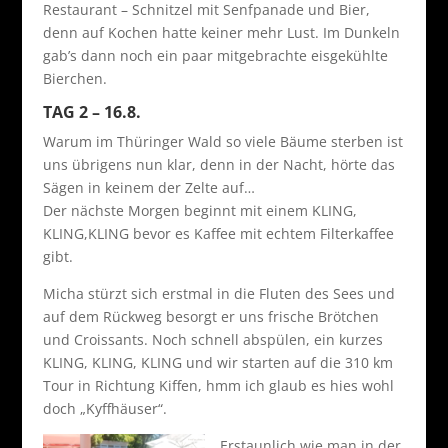
Restaurant – Schnitzel mit Senfpanade und Bier,
denn auf Kochen hatte keiner mehr Lust. Im Dunkeln
gab’s dann noch ein paar mitgebrachte eisgekühlte
Bierchen.
TAG 2 – 16.8.
Warum im Thüringer Wald so viele Bäume sterben ist
uns übrigens nun klar, denn in der Nacht, hörte das
Sägen in keinem der Zelte auf…
Der nächste Morgen beginnt mit einem KLING,
KLING,KLING bevor es Kaffee mit echtem Filterkaffee
gibt.
Micha stürzt sich erstmal in die Fluten des Sees und
auf dem Rückweg besorgt er uns frische Brötchen
und Croissants. Noch schnell abspülen, ein kurzes
KLING, KLING, KLING und wir starten auf die 310 km
Tour in Richtung Kiffen, hmm ich glaub es hies wohl
doch „Kyffhäuser“.
Erstaunlich wie man in der