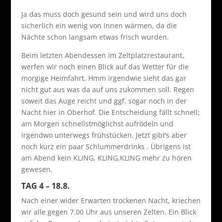
Ja das muss doch gesund sein und wird uns doch
sicherlich ein wenig von innen wärmen, da die
Nächte schon langsam etwas frisch wurden.
Beim letzten Abendessen im Zeltplatzrestaurant,
werfen wir noch einen Blick auf das Wetter für die
morgige Heimfahrt. Hmm irgendwie sieht das gar
nicht gut aus was da auf uns zukommen soll. Regen
soweit das Auge reicht und ggf. sogar noch in der
Nacht hier in Oberhof. Die Entscheidung fällt schnell;
am Morgen schnellstmöglichst aufrödeln und
irgendwo unterwegs frühstücken. Jetzt gibt’s aber
noch kurz ein paar Schlummerdrinks . Übrigens ist
am Abend kein KLING, KLING,KLING mehr zu hören
gewesen.
TAG 4 – 18.8.
Nach einer wider Erwarten trockenen Nacht, kriechen
wir alle gegen 7.00 Uhr aus unseren Zelten. Ein Blick