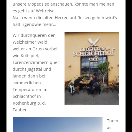
unsere Mopeds so anschauen, könnte man meinen
es geht auf Weltreise….
Na ja wenn die alten Herren auf Reisen gehen wird’s
halt irgendwie mehr…
Wir durchqueren den
Welzheimer Wald,
weiter an Orten vorbei
wie Kottspiel,
Lorenzenzimmern quer
durchs Jagsttal und
landen dann bei
sommerlichen
Temperaturen im
Schlachthof in
Rothenburg o. d.
Tauber.
Thom
as