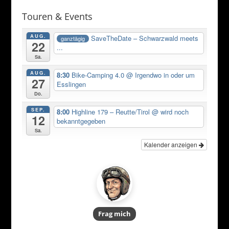
Touren & Events
AUG.
SaveTheDate – Schwarzwald meets
ganztägig
22
...
Sa.
AUG.
8:30
Bike-Camping 4.0
@ Irgendwo in oder um
27
Esslingen
Do.
SEP.
8:00
Highline 179 – Reutte/Tirol
@ wird noch
12
bekanntgegeben
Sa.
Kalender anzeigen
Frag mich