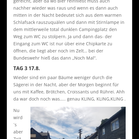
gereicht, aber da wo Bier reinfließt muss auch
nachher wieder was raus und wenn es dann auch
mitten in der Nacht bedeutet sich aus dem warmen
Schlafsack rauszuquälen und dann mit Stirnlampe in
dem mittlerweile total dunklen Campingplatz den
Weg zum WC zu stolpern. Ja und dann das- der
Eingang zum WC ist nur über eine Chipkarte zu
öffnen, die liegt aber noch im Zelt… bei der
Bundeswehr hieß das dann „Noch Mal“.
TAG 3 17.8.
Wieder sind ein paar Bäume weniger durch die
Sägerei in der Nacht, aber der Morgen beginnt für
uns mit Kaffee, Brötchen, Croissants und Rührei. Ahh
da war doch noch was….. genau KLING, KLING,KLING .
Nu
wird
´s
aber
Zeit,