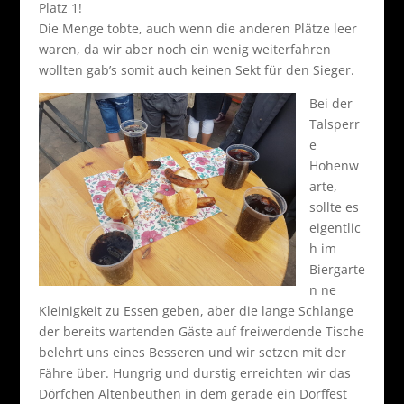
Platz 1!
Die Menge tobte, auch wenn die anderen Plätze leer
waren, da wir aber noch ein wenig weiterfahren
wollten gab’s somit auch keinen Sekt für den Sieger.
Bei der
Talsperr
e
Hohenw
arte,
sollte es
eigentlic
h im
Biergarte
n ne
Kleinigkeit zu Essen geben, aber die lange Schlange
der bereits wartenden Gäste auf freiwerdende Tische
belehrt uns eines Besseren und wir setzen mit der
Fähre über. Hungrig und durstig erreichten wir das
Dörfchen Altenbeuthen in dem gerade ein Dorffest