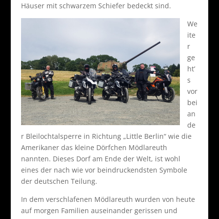
Häuser mit schwarzem Schiefer bedeckt sind.
We
ite
r
ge
ht’
s
vor
bei
an
de
r Bleilochtalsperre in Richtung „Little Berlin“ wie die
Amerikaner das kleine Dörfchen Mödlareuth
nannten. Dieses Dorf am Ende der Welt, ist wohl
eines der nach wie vor beindruckendsten Symbole
der deutschen Teilung.
In dem verschlafenen Mödlareuth wurden von heute
auf morgen Familien auseinander gerissen und