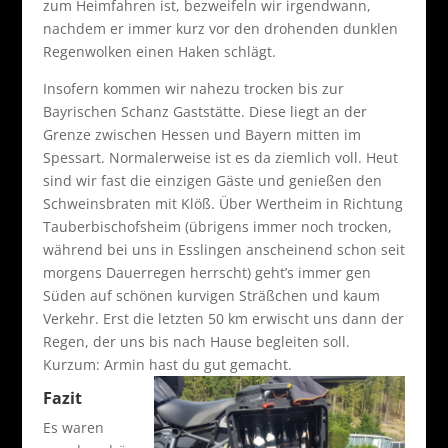
zum Heimfahren ist, bezweifeln wir irgendwann,
nachdem er immer kurz vor den drohenden dunklen
Regenwolken einen Haken schlägt.
Insofern kommen wir nahezu trocken bis zur
Bayrischen Schanz Gaststätte. Diese liegt an der
Grenze zwischen Hessen und Bayern mitten im
Spessart. Normalerweise ist es da ziemlich voll. Heut
sind wir fast die einzigen Gäste und genießen den
Schweinsbraten mit Klöß. Über Wertheim in Richtung
Tauberbischofsheim (übrigens immer noch trocken,
während bei uns in Esslingen anscheinend schon seit
morgens Dauerregen herrscht) geht’s immer gen
Süden auf schönen kurvigen Sträßchen und kaum
Verkehr. Erst die letzten 50 km erwischt uns dann der
Regen, der uns bis nach Hause begleiten soll.
Kurzum: Armin hast du gut gemacht.
Fazit
Es waren