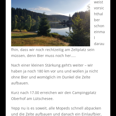
weist
vorsic
hthal
ber
schon
einma
l
darau
fhin, dass wir noch rechtzeitig am Zeltplatz sein
müssen, denn Bier muss noch her…..
Nach einer kleinen Stärkung geht’s weiter – wir
haben ja noch 180 km vor uns und wollen ja nicht
ohne Bier und womöglich im Dunkel die Zelte
aufbauen.
Kurz nach 17.00 erreichen wir den Campingplatz
Oberhof am Lütschesee.
Yepp nu is es soweit, alle Mopeds schnell abpacken
und die Zelte aufbauen und danach ein Einlaufbier,