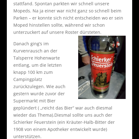
stattfand. Spontan parkten wir schnell unsere
Mopeds. Na ja einer war nicht ganz so schnell beim
Parken – er konnte sich nicht entscheiden wo er sein
Moped hinstellen sollte, während wir schon
unterzuckert auf unsere Roster dürsteten.
Danach ging’s im
Kurvenrausch an der
Talsperre Hohenwarte
entlang, um die letzten
knapp 100 km zum
Campingplatz
zurückzulegen. Wie auch
gestern wurde zuvor der
Supermarkt mit Bier
geplündert ( „reicht das Bier“ war auch diesmal
wieder das Thema).Diesmal sollte uns auch der
Schierker Feuerstein (ein Kräuter-Halb-Bitter der
1908 von einem Apotheker entwickelt wurde)
unterstützen.