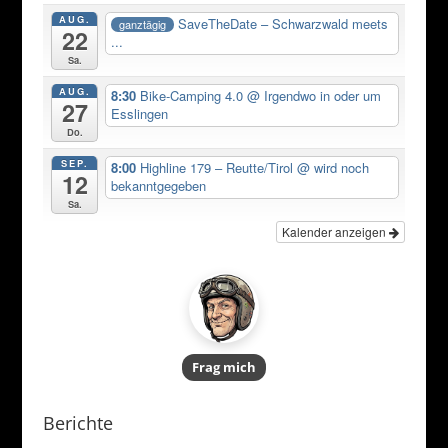
AUG.
SaveTheDate – Schwarzwald meets
ganztägig
22
...
Sa.
AUG.
8:30
Bike-Camping 4.0
@ Irgendwo in oder um
27
Esslingen
Do.
SEP.
8:00
Highline 179 – Reutte/Tirol
@ wird noch
12
bekanntgegeben
Sa.
Kalender anzeigen
Frag mich
Berichte