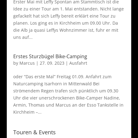
Erster Mai mit Leffy Spontan am Stammtisch ist die
Idee zu einer Tour am 1. Mai entstanden. Nicht lange
gefackelt hat sich Leffy bereit erklärt eine Tour zu
planen. Los ging es in Kirchheim um 09.00 Uhr. Da
die Alb ja quasi Leffys Wohnzimmer ist, fuhr er mit
uns auf...
Erstes Sturzbügel Bike-Camping
by
Marcus
|
27. 09. 2023
|
Ausfahrt
oder “Das erste Mal” Freitag 01.09. Anfahrt zum
Naturcamping Isarhorn in Mittenwald Bei
strömendem Regen trafen sich pünktlich um 09.30
Uhr die vier unerschrockenen Bike-Camper Nadine,
Armin, Thomas und Marcus an der Esso Tankstelle in
Kirchheim –...
Touren & Events