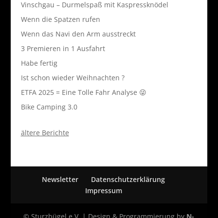
Vinschgau – Durmelspaß mit Kaspressknödel
Wenn die Spatzen rufen
Wenn das Navi den Arm ausstreckt
3 Premieren in 1 Ausfahrt
Habe fertig
Ist schon wieder Weihnachten ?
ETFA 2025 = Eine Tolle Fahr Analyse 😜
Bike Camping 3.0
ältere Berichte
Newsletter
Datenschutzerklärung
Impressum
© Sturzbügel e.V. | Design & Programmierung by
N-