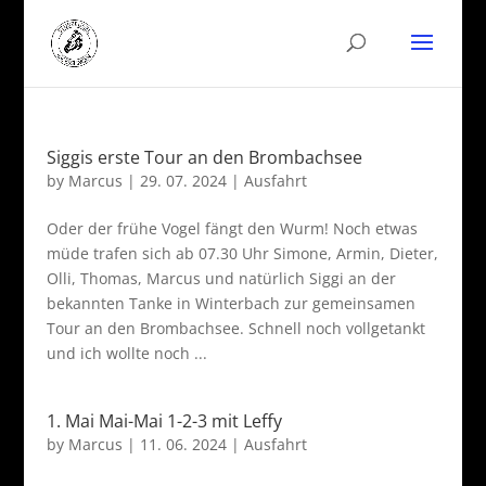
Siggis erste Tour an den Brombachsee
by
Marcus
|
29. 07. 2024
|
Ausfahrt
Oder der frühe Vogel fängt den Wurm! Noch etwas
müde trafen sich ab 07.30 Uhr Simone, Armin, Dieter,
Olli, Thomas, Marcus und natürlich Siggi an der
bekannten Tanke in Winterbach zur gemeinsamen
Tour an den Brombachsee. Schnell noch vollgetankt
und ich wollte noch ...
1. Mai Mai-Mai 1-2-3 mit Leffy
by
Marcus
|
11. 06. 2024
|
Ausfahrt