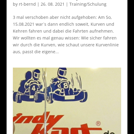
by
rt-bernd
|
26. 08. 2021
|
Training/Schulung
3 mal verschoben aber nicht aufgehoben: Am So,
15.08.2021 war´s dann endlich soweit, Kurven und
Kehren fahren und dabei die Fahrten aufnehmen.
Wir wollten es mal genau wissen: Wie sicher fahren
wir durch die Kurven, wie schaut unsere Kurvenlinie
aus, passt die eigene...