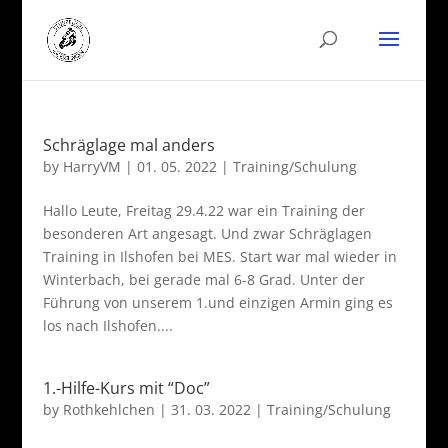
Schräglage mal anders
by
HarryVM
|
01. 05. 2022
|
Training/Schulung
Hallo Leute, Freitag 29.4.22 war ein Training der
besonderen Art angesagt. Und zwar Schräglagen
Training in Ilshofen bei MES. Start war mal wieder in
Winterbach, bei gerade mal 6-8 Grad. Unter der
Führung von unserem 1.und einzigen Armin ging es
los nach Ilshofen....
1.-Hilfe-Kurs mit “Doc”
by
Rothkehlchen
|
31. 03. 2022
|
Training/Schulung