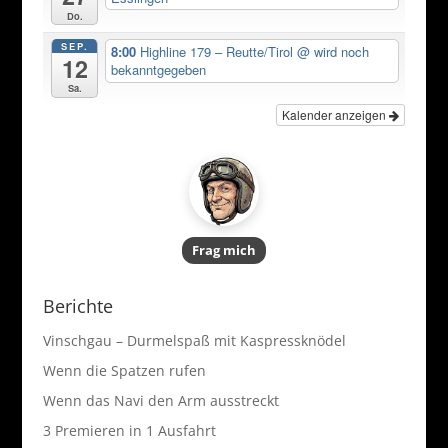
Do.
SEP.
8:00
Highline 179 – Reutte/Tirol
@ wird noch
12
bekanntgegeben
Sa.
Kalender anzeigen
Frag mich
Berichte
Vinschgau – Durmelspaß mit Kaspressknödel
Wenn die Spatzen rufen
Wenn das Navi den Arm ausstreckt
3 Premieren in 1 Ausfahrt