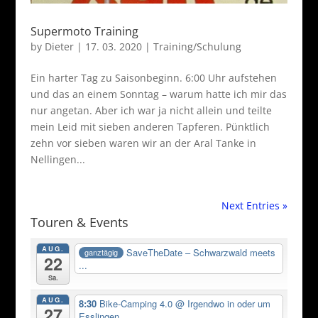
Supermoto Training
by
Dieter
|
17. 03. 2020
|
Training/Schulung
Ein harter Tag zu Saisonbeginn. 6:00 Uhr aufstehen
und das an einem Sonntag – warum hatte ich mir das
nur angetan. Aber ich war ja nicht allein und teilte
mein Leid mit sieben anderen Tapferen. Pünktlich
zehn vor sieben waren wir an der Aral Tanke in
Nellingen...
Next Entries »
Touren & Events
AUG.
SaveTheDate – Schwarzwald meets
ganztägig
22
...
Sa.
AUG.
8:30
Bike-Camping 4.0
@ Irgendwo in oder um
27
Esslingen