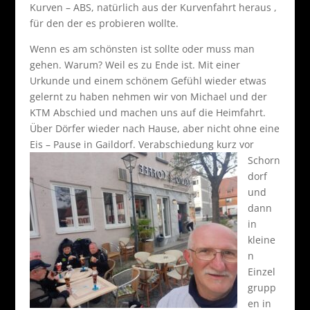
Kurven – ABS, natürlich aus der Kurvenfahrt heraus ,
für den der es probieren wollte.
Wenn es am schönsten ist sollte oder muss man
gehen. Warum? Weil es zu Ende ist. Mit einer
Urkunde und einem schönem Gefühl wieder etwas
gelernt zu haben nehmen wir von Michael und der
KTM Abschied und machen uns auf die Heimfahrt.
Über Dörfer wieder nach Hause, aber nicht ohne eine
Eis – Pause in Gaildorf.
Verabschiedung kurz vor
Schorn
dorf
und
dann
in
kleine
n
Einzel
grupp
en in