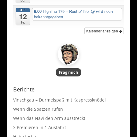
Do.
SEP.
8:00
Highline 179 – Reutte/Tirol
@ wird noch
12
bekanntgegeben
Sa.
Kalender anzeigen
Frag mich
Berichte
Vinschgau – Durmelspaß mit Kaspressknödel
Wenn die Spatzen rufen
Wenn das Navi den Arm ausstreckt
3 Premieren in 1 Ausfahrt
Habe fertig