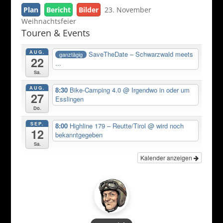
Plan
Bericht
Bilder
23. November
Weihnachtsfeier
Touren & Events
AUG.
SaveTheDate – Schwarzwald meets
ganztägig
22
...
Sa.
AUG.
8:30
Bike-Camping 4.0
@ Irgendwo in oder um
27
Esslingen
Do.
SEP.
8:00
Highline 179 – Reutte/Tirol
@ wird noch
12
bekanntgegeben
Sa.
Kalender anzeigen