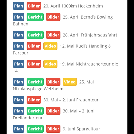
Plan
Bilder
20. April 1000km Hockenheim
Plan
Bericht
Bilder
25. April Bernd’s Bowling
Bahnen
Plan
Bericht
Bilder
28. April Frühjahrsausfahrt
Plan
Bilder
Video
12. Mai Rudi’s Handling &
Parcour
Plan
Bilder
Video
19. Mai Nichtrauchertour die
14.
Plan
Bericht
Bilder
Video
25. Mai
Nikolauspflege Welzheim
Plan
Bilder
30. Mai – 2. Juni Frauentour
Plan
Bericht
Bilder
30. Mai – 2. Juni
Dreiländertour
Plan
Bericht
Bilder
9. Juni Spargeltour