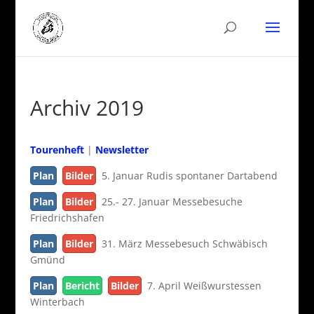
Archiv 2019
Tourenheft
|
Newsletter
Plan
Bilder
5. Januar Rudis spontaner Dartabend
Plan
Bilder
25.- 27. Januar Messebesuche
Friedrichshafen
Plan
Bilder
31. März Messebesuch Schwäbisch
Gmünd
Plan
Bericht
Bilder
7. April Weißwurstessen
Winterbach