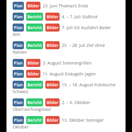
Plan
Bilder
23. Juni Thomas’s Erste
Plan
Bericht
Bilder
4. – 7. Juli Südtirol
Plan
Bericht
Bilder
7. Juli SiS Ausfahrt Bader
Alm
Plan
Bericht
Bilder
25. – 28. Juli Ziel ohne
Namen
Plan
Bilder
3. August Sommergrillen
Plan
Bilder
11. August Eiskugeln jagen
Plan
Bericht
Bilder
15. – 18. August Fränkische
Schweiz
Plan
Bericht
Bilder
2. – 6. Oktober
Überraschungstour
Plan
Bericht
Bilder
13. Oktober Sonniger
Oktober