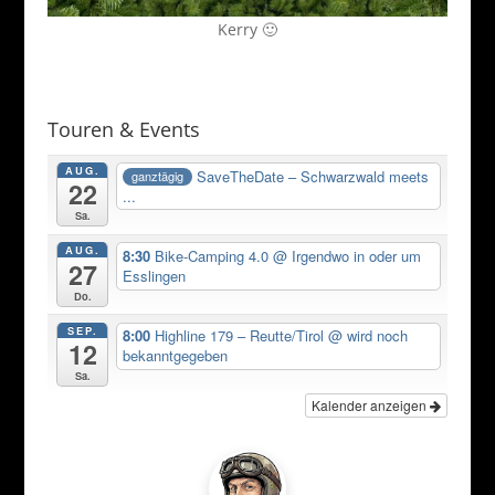
Kerry 🙂
Touren & Events
AUG.
SaveTheDate – Schwarzwald meets
ganztägig
22
...
Sa.
AUG.
8:30
Bike-Camping 4.0
@ Irgendwo in oder um
27
Esslingen
Do.
SEP.
8:00
Highline 179 – Reutte/Tirol
@ wird noch
12
bekanntgegeben
Sa.
Kalender anzeigen