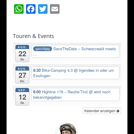
W
F
T
E
h
a
w
m
at
c
itt
ai
s
e
er
l
Touren & Events
A
b
AUG.
SaveTheDate – Schwarzwald meets
ganztägig
22
p
o
...
Sa.
p
o
AUG.
8:30
Bike-Camping 4.0
@ Irgendwo in oder um
k
27
Esslingen
Do.
SEP.
8:00
Highline 179 – Reutte/Tirol
@ wird noch
12
bekanntgegeben
Sa.
Kalender anzeigen