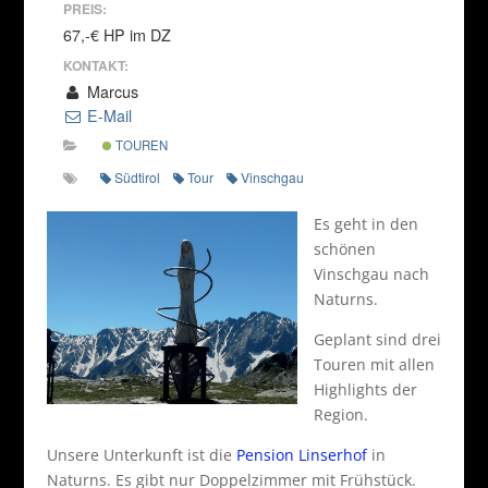
PREIS:
67,-€ HP im DZ
KONTAKT:
Marcus
E-Mail
TOUREN
Südtirol
Tour
Vinschgau
Es geht in den
schönen
Vinschgau nach
Naturns.
Geplant sind drei
Touren mit allen
Highlights der
Region.
Unsere Unterkunft ist die
Pension Linserhof
in
Naturns. Es gibt nur Doppelzimmer mit Frühstück.