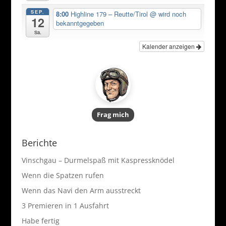
SEP.
8:00
Highline 179 – Reutte/Tirol
@ wird noch
12
bekanntgegeben
Sa.
Kalender anzeigen
Frag mich
Berichte
Vinschgau – Durmelspaß mit Kaspressknödel
Wenn die Spatzen rufen
Wenn das Navi den Arm ausstreckt
3 Premieren in 1 Ausfahrt
Habe fertig