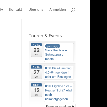
iv
Kontakt
Über uns
Anmelden
Touren & Events
AUG.
ganztägig
22
SaveTheDate –
Schwarzwald
Sa.
meets ...
AUG.
8:30
Bike-Camping
27
4.0
@ Irgendwo in
oder um Esslingen
Do.
SEP.
8:00
Highline 179 –
12
Reutte/Tirol
@ wird
noch
Sa.
bekanntgegeben
Kalender anzeigen