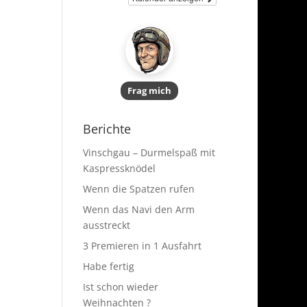
Frag mich
Berichte
Vinschgau – Durmelspaß mit
Kaspressknödel
Wenn die Spatzen rufen
Wenn das Navi den Arm
ausstreckt
3 Premieren in 1 Ausfahrt
Habe fertig
Ist schon wieder
Weihnachten ?