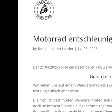
Motorrad entschleuni
by
Rothkehlchen Leader
|
14. 05. 2025
Der 27.04.2025 sollte ein besonderer Tag werde
Geht das 
Wir haben uns auf einem Wanderparkplatz zw
fast unglaublich aber wahr.
Die fröhlich gestimmten Wanderer trafen sic
noch so braucht für eine ausgedehnte Tagesw
Es ging über teils schmale Pfade mit gewaltige