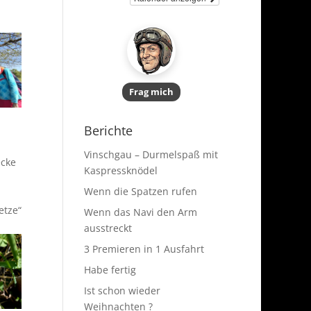
Frag mich
Berichte
Vinschgau – Durmelspaß mit
ecke
Kaspressknödel
Wenn die Spatzen rufen
etze“
Wenn das Navi den Arm
ausstreckt
3 Premieren in 1 Ausfahrt
Habe fertig
Ist schon wieder
Weihnachten ?