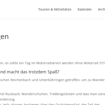
Touren & Aktivitäten
Kalender
Arch
gen
n, es sollte ein Tag im Motorradverein werden ohne Motorrad !!!!!!
und macht das trotzdem Spaß?
ischen Reichenbach und Unterböhringen getroffen, um zu Wander
h mit Rucksack, Wanderschuhen, Trekkingstöcken und was man sons
anderung.
n, teils alpinen Anstiegen über den Orchideenpfad, der Teil des