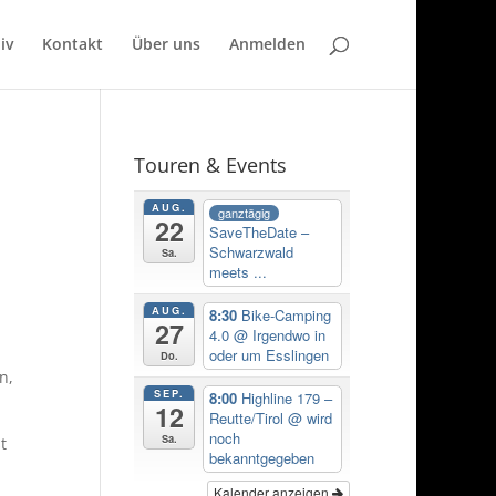
iv
Kontakt
Über uns
Anmelden
Touren & Events
AUG.
ganztägig
22
SaveTheDate –
Schwarzwald
Sa.
meets ...
AUG.
8:30
Bike-Camping
27
4.0
@ Irgendwo in
oder um Esslingen
Do.
n,
SEP.
8:00
Highline 179 –
12
Reutte/Tirol
@ wird
noch
Sa.
t
bekanntgegeben
Kalender anzeigen