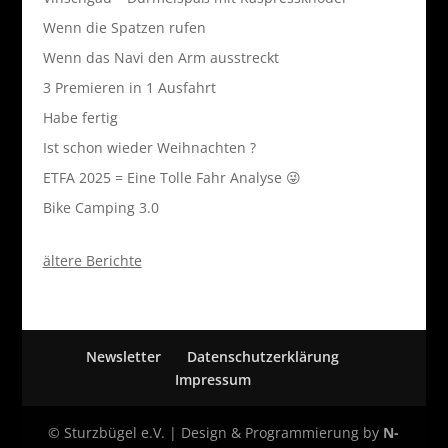
Wenn die Spatzen rufen
Wenn das Navi den Arm ausstreckt
3 Premieren in 1 Ausfahrt
Habe fertig
Ist schon wieder Weihnachten ?
ETFA 2025 = Eine Tolle Fahr Analyse 😜
Bike Camping 3.0
ältere Berichte
Newsletter
Datenschutzerklärung
Impressum
© Sturzbügel e.V. | Design & Programmierung by
N-