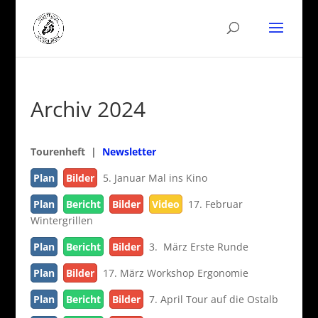
Archiv 2024
Tourenheft |
Newsletter
Plan
Bilder
5. Januar Mal ins Kino
Plan
Bericht
Bilder
Video
17. Februar
Wintergrillen
Plan
Bericht
Bilder
3. März Erste Runde
Plan
Bilder
17. März Workshop Ergonomie
Plan
Bericht
Bilder
7. April Tour auf die Ostalb