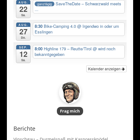
AUG.
SaveTheDate – Schwarzwald meets
ganztägig
22
...
Sa.
AUG.
8:30
Bike-Camping 4.0
@ Irgendwo in oder um
27
Esslingen
Do.
SEP.
8:00
Highline 179 – Reutte/Tirol
@ wird noch
12
bekanntgegeben
Sa.
Kalender anzeigen
Frag mich
Berichte
Vinschgau – Durmelspaß mit Kaspressknödel