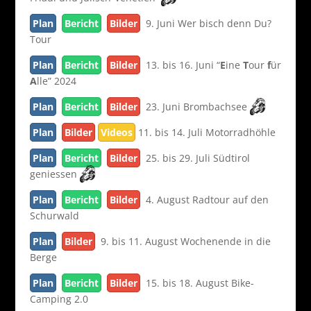
Plan
Bericht
Bilder
9. Juni Wer bisch denn Du?
Tour
Plan
Bericht
Bilder
13. bis 16. Juni “
E
ine
T
our
f
ür
A
lle” 2024
Plan
Bericht
Bilder
23. Juni Brombachsee
Plan
Bilder
Videos
11. bis 14. Juli Motorradhöhle
Plan
Bericht
Bilder
25. bis 29. Juli Südtirol
geniessen
Plan
Bericht
Bilder
4. August Radtour auf den
Schurwald
Plan
Bilder
9. bis 11. August Wochenende in die
Berge
Plan
Bericht
Bilder
15. bis 18. August Bike-
Camping 2.0