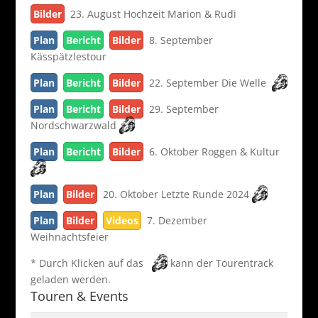
Bilder
23. August Hochzeit Marion & Rudi
Plan
Bericht
Bilder
8. September
Kässpätzlestour
Plan
Bericht
Bilder
22. September Die Welle
Plan
Bericht
Bilder
29. September
Nordschwarzwald
Plan
Bericht
Bilder
6. Oktober Roggen & Kultur
Plan
Bilder
20. Oktober Letzte Runde 2024
Plan
Bilder
Videos
7. Dezember
Weihnachtsfeier
* Durch Klicken auf das
kann der Tourentrack
geladen werden.
Touren & Events