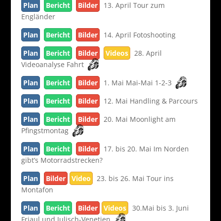
Plan
Bericht
Bilder
13. April Tour zum
Engländer
Plan
Bericht
Bilder
14. April Fotoshooting
Plan
Bericht
Bilder
Videos
28. April
Videoanalyse Fahrt
Plan
Bericht
Bilder
1. Mai Mai-Mai 1-2-3
Plan
Bericht
Bilder
12. Mai Handling & Parcours
Plan
Bericht
Bilder
20. Mai Moonlight am
Pfingstmontag
Plan
Bericht
Bilder
17. bis 20. Mai Im Norden
gibt’s Motorradstrecken?
Plan
Bilder
Video
23. bis 26. Mai Tour ins
Montafon
Plan
Bericht
Bilder
Videos
30.Mai bis 3. Juni
Friaul und Julisch-Venetien