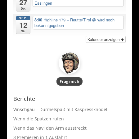
k
27
Esslingen
Do.
SEP.
8:00
Highline 179 – Reutte/Tirol
@ wird noch
12
bekanntgegeben
Sa.
Kalender anzeigen
Frag mich
Berichte
Vinschgau – Durmelspaß mit Kaspressknödel
Wenn die Spatzen rufen
Wenn das Navi den Arm ausstreckt
3 Premieren in 1 Ausfahrt