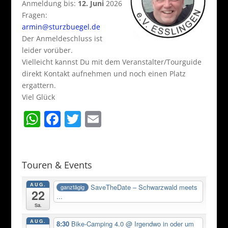
Anmeldung bis:
12. Juni
2026
Fragen:
armin@sturzbuegel.de
Der Anmeldeschluss ist
leider vorüber.
Vielleicht kannst Du mit dem Veranstalter/Tourguide
direkt Kontakt aufnehmen und noch einen Platz
ergattern.
Viel Glück
W
F
T
E
h
a
w
m
at
c
itt
ai
s
e
er
l
Touren & Events
A
b
AUG.
SaveTheDate – Schwarzwald meets
ganztägig
22
p
o
...
Sa.
p
o
AUG.
8:30
Bike-Camping 4.0
@ Irgendwo in oder um