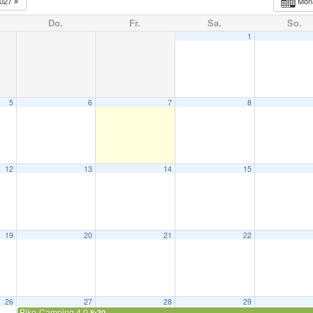
027
Mon
Do.
Fr.
Sa.
So.
1
5
6
7
8
12
13
14
15
19
20
21
22
26
27
28
29
Bike-Camping 4.0
8:30