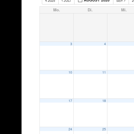
2025
JULI
SEP.
2
Mo.
Di.
Mi.
3
4
10
11
17
18
24
25