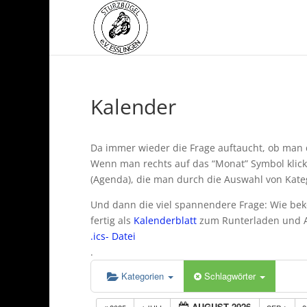
Kalender
Da immer wieder die Frage auftaucht, ob man d
Wenn man rechts auf das “Monat” Symbol klick
(Agenda), die man durch die Auswahl von Kate
Und dann die viel spannendere Frage: Wie beko
fertig als
Kalenderblatt
zum Runterladen und Au
.ics- Datei
.
Kategorien
Schlagwörter
AUGUST 2026