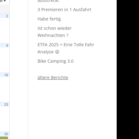
ausstreckt
at
3 Premieren in 1 Ausfahrt
2
Habe fertig
Ist schon wieder
Weihnachten ?
ETFA 2025 = Eine Tolle Fahr
9
Analyse 😜
Bike Camping 3.0
16
ältere Berichte
23
30