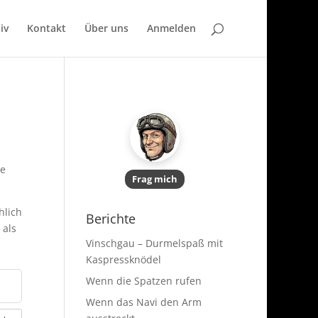
iv
Kontakt
Über uns
Anmelden
ne
Frag mich
hlich
Berichte
 als
Vinschgau – Durmelspaß mit
Kaspressknödel
Wenn die Spatzen rufen
Wenn das Navi den Arm