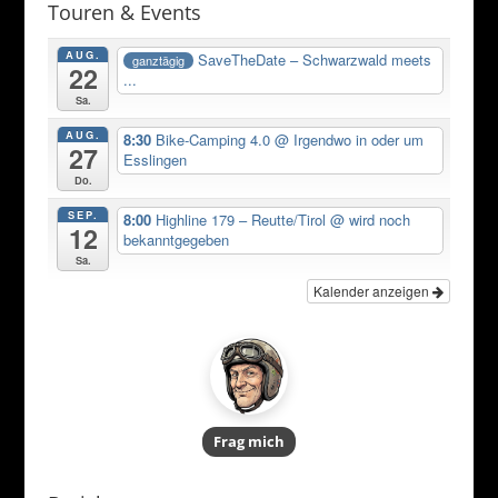
Touren & Events
AUG.
SaveTheDate – Schwarzwald meets
ganztägig
22
...
Sa.
AUG.
8:30
Bike-Camping 4.0
@ Irgendwo in oder um
27
Esslingen
Do.
SEP.
8:00
Highline 179 – Reutte/Tirol
@ wird noch
12
bekanntgegeben
Sa.
Kalender anzeigen
Frag mich