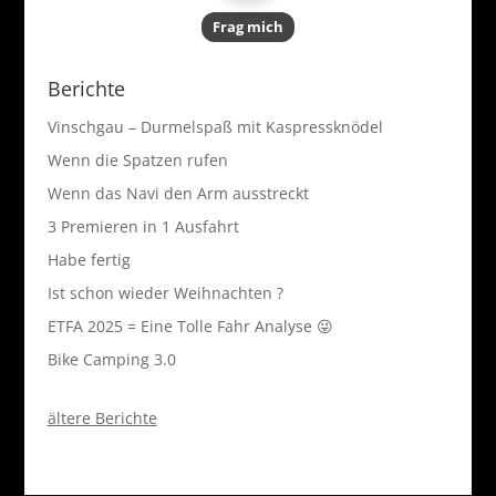
Frag mich
Berichte
Vinschgau – Durmelspaß mit Kaspressknödel
Wenn die Spatzen rufen
Wenn das Navi den Arm ausstreckt
3 Premieren in 1 Ausfahrt
Habe fertig
Ist schon wieder Weihnachten ?
ETFA 2025 = Eine Tolle Fahr Analyse 😜
Bike Camping 3.0
ältere Berichte