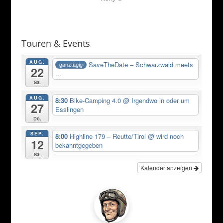
Touren & Events
AUG.
SaveTheDate – Schwarzwald meets
ganztägig
22
...
Sa.
AUG.
8:30
Bike-Camping 4.0
@ Irgendwo in oder um
27
Esslingen
Do.
SEP.
8:00
Highline 179 – Reutte/Tirol
@ wird noch
12
bekanntgegeben
Sa.
Kalender anzeigen