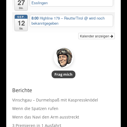
27
Esslingen
Do.
SEP.
8:00
Highline 179 – Reutte/Tirol
@ wird noch
12
bekanntgegeben
Sa.
Kalender anzeigen
Frag mich
Berichte
Vinschgau – Durmelspaß mit Kaspressknödel
Wenn die Spatzen rufen
Wenn das Navi den Arm ausstreckt
3 Premieren in 1 Ausfahrt