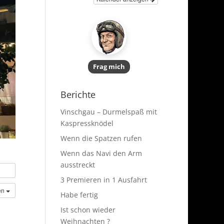
Frag mich
Berichte
Vinschgau – Durmelspaß mit
Kaspressknödel
Wenn die Spatzen rufen
Wenn das Navi den Arm
ausstreckt
3 Premieren in 1 Ausfahrt
en
Habe fertig
Ist schon wieder
Weihnachten ?