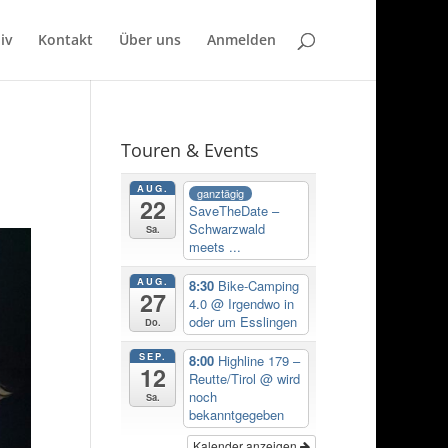
iv
Kontakt
Über uns
Anmelden
Touren & Events
AUG.
ganztägig
22
SaveTheDate –
Schwarzwald
Sa.
meets ...
AUG.
8:30
Bike-Camping
27
4.0
@ Irgendwo in
oder um Esslingen
Do.
SEP.
8:00
Highline 179 –
12
Reutte/Tirol
@ wird
noch
Sa.
bekanntgegeben
Kalender anzeigen