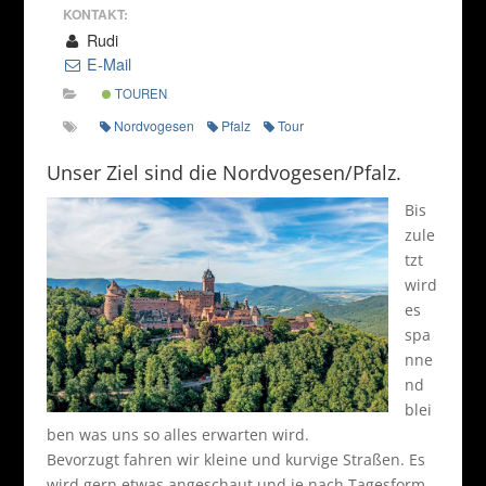
KONTAKT:
Rudi
E-Mail
TOUREN
Nordvogesen
Pfalz
Tour
Unser Ziel sind die Nordvogesen/Pfalz.
Bis
zule
tzt
wird
es
spa
nne
nd
blei
ben was uns so alles erwarten wird.
Bevorzugt fahren wir kleine und kurvige Straßen. Es
wird gern etwas angeschaut und je nach Tagesform