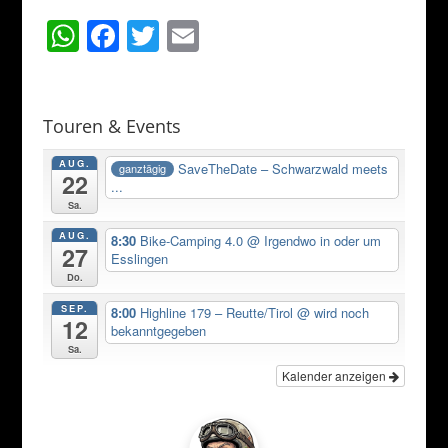
W
F
T
E
h
a
w
m
at
c
itt
ai
s
e
er
l
Touren & Events
A
b
AUG.
SaveTheDate – Schwarzwald meets
ganztägig
22
p
o
...
Sa.
p
o
AUG.
8:30
Bike-Camping 4.0
@ Irgendwo in oder um
k
27
Esslingen
Do.
SEP.
8:00
Highline 179 – Reutte/Tirol
@ wird noch
12
bekanntgegeben
Sa.
Kalender anzeigen