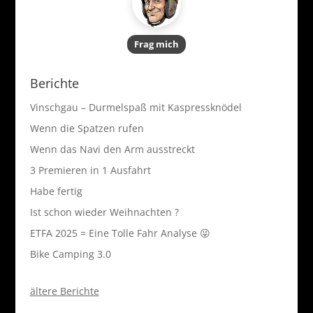
Frag mich
Berichte
Vinschgau – Durmelspaß mit Kaspressknödel
Wenn die Spatzen rufen
Wenn das Navi den Arm ausstreckt
3 Premieren in 1 Ausfahrt
Habe fertig
Ist schon wieder Weihnachten ?
ETFA 2025 = Eine Tolle Fahr Analyse 😜
Bike Camping 3.0
ältere Berichte