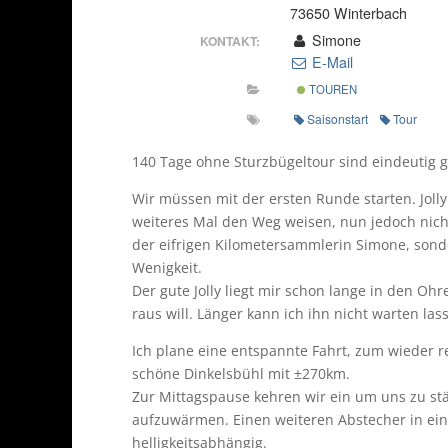
73650 Winterbach
Simone
KONTAKT:
E-Mail
TOUREN
Saisonstart
Tour
140 Tage ohne Sturzbügeltour sind eindeutig 
Wir müssen mit der ersten Runde starten. Jolly
weiteres Mal den Weg weisen, nun jedoch nicht
der eifrigen Kilometersammlerin Simone, son
Wenigkeit.
Der gute Jolly liegt mir schon lange in den Oh
raus will. Länger kann ich ihn nicht warten las
Ich plane eine entspannte Fahrt, zum wieder 
schöne Dinkelsbühl mit ±270km.
Zur Mittagspause kehren wir ein um uns zu st
aufzuwärmen. Einen weiteren Abstecher in ein
helligkeitsabhängig.