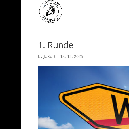
1. Runde
by
JoKurt
|
18. 12. 2025