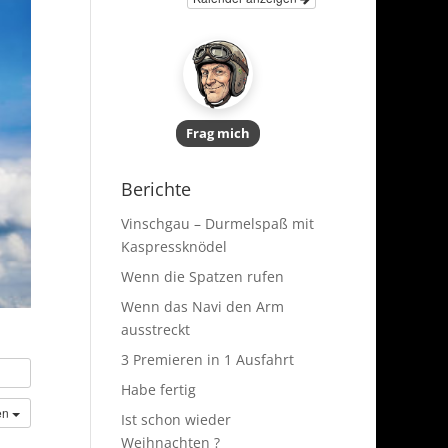
Frag mich
Berichte
Vinschgau – Durmelspaß mit
Kaspressknödel
Wenn die Spatzen rufen
Wenn das Navi den Arm
ausstreckt
3 Premieren in 1 Ausfahrt
Habe fertig
en
Ist schon wieder
Weihnachten ?