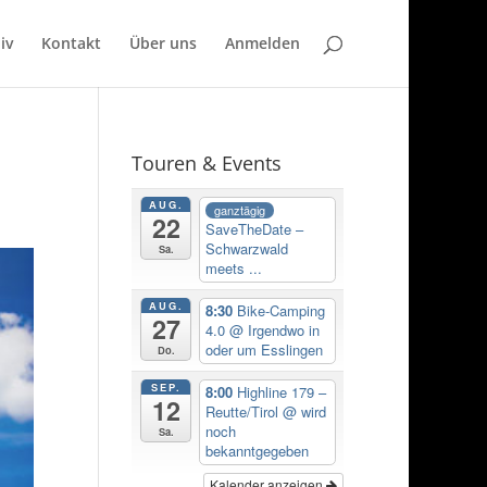
iv
Kontakt
Über uns
Anmelden
Touren & Events
AUG.
ganztägig
22
SaveTheDate –
Schwarzwald
Sa.
meets ...
AUG.
8:30
Bike-Camping
27
4.0
@ Irgendwo in
oder um Esslingen
Do.
SEP.
8:00
Highline 179 –
12
Reutte/Tirol
@ wird
noch
Sa.
bekanntgegeben
Kalender anzeigen