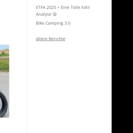
ETFA 2025 = Eine Tolle Fahr
Analyse 😜
Bike Camping 3.0
ältere Berichte