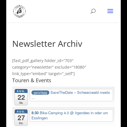
Newsletter Archiv
[fast_pdf_gallery folder_id=”703″
category=”newsletter” exclude=”18080″
link_type=”embed” target=”_self”]
Touren & Events
AUG.
SaveTheDate – Schwarzwald meets
ganztägig
22
...
Sa.
AUG.
8:30
Bike-Camping 4.0
@ Irgendwo in oder um
27
Esslingen
Do.