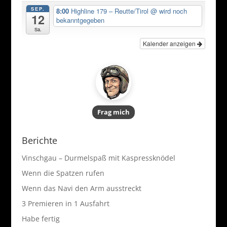
SEP.
8:00
Highline 179 – Reutte/Tirol
@ wird noch
12
bekanntgegeben
Sa.
Kalender anzeigen
Frag mich
Berichte
Vinschgau – Durmelspaß mit Kaspressknödel
Wenn die Spatzen rufen
Wenn das Navi den Arm ausstreckt
3 Premieren in 1 Ausfahrt
Habe fertig