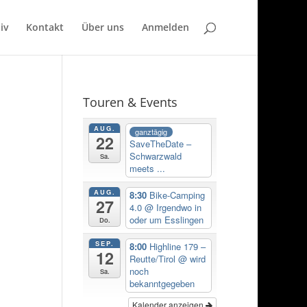
iv
Kontakt
Über uns
Anmelden
Touren & Events
AUG.
ganztägig
22
SaveTheDate –
Schwarzwald
Sa.
meets ...
AUG.
8:30
Bike-Camping
27
4.0
@ Irgendwo in
oder um Esslingen
Do.
SEP.
8:00
Highline 179 –
12
Reutte/Tirol
@ wird
noch
Sa.
bekanntgegeben
Kalender anzeigen