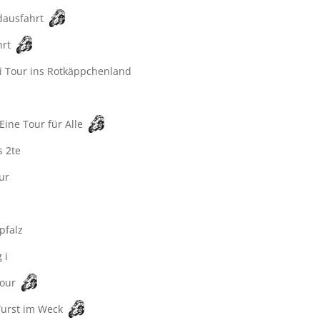
dausfahrt
hrt
i Tour ins Rotkäppchenland
 Eine Tour für Alle
s 2te
ur
pfalz
 i
Tour
urst im Weck