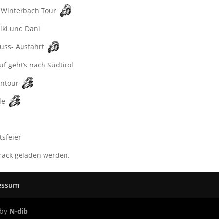
 Winterbach Tour
iki und Dani
uss- Ausfahrt
f geht’s nach Südtirol
entour
de
sfeier
rack geladen werden.
essum
 by
N-dib