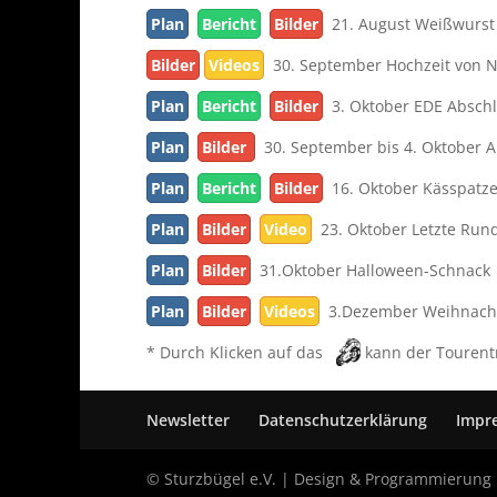
Plan
Bericht
Bilder
21. August Weißwurst
Bilder
Videos
30. September Hochzeit von N
Plan
Bericht
Bilder
3. Oktober EDE Abschl
Plan
Bilder
30. September bis 4. Oktober Au
Plan
Bericht
Bilder
16. Oktober Kässpatz
Plan
Bilder
Video
23. Oktober Letzte Run
Plan
Bilder
31.Oktober Halloween-Schnack
Plan
Bilder
Videos
3.Dezember Weihnacht
* Durch Klicken auf das
kann der Tourent
Newsletter
Datenschutzerklärung
Impr
© Sturzbügel e.V. | Design & Programmierung