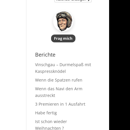
Frag mich
Berichte
Vinschgau – Durmelspaß mit
Kaspressknödel
Wenn die Spatzen rufen
Wenn das Navi den Arm
ausstreckt
3 Premieren in 1 Ausfahrt
Habe fertig
Ist schon wieder
Weihnachten ?