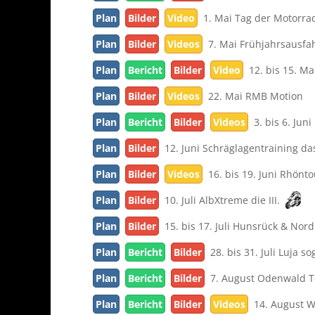
Plan
Bilder
Video
1. Mai Tag der Motorra
Plan
Bilder
Videos
7. Mai Frühjahrsausfa
Plan
Bericht
Bilder
Video
12. bis 15. Ma
Plan
Bilder
Videos
22. Mai RMB Motion
Plan
Bericht
Bilder
Videos
3. bis 6. Juni
Plan
Bilder
12. Juni Schräglagentraining da
Plan
Bilder
Videos
16. bis 19. Juni Rhönto
Plan
Bilder
10. Juli AlbXtreme die III.
Plan
Bilder
15. bis 17. Juli Hunsrück & Nord
Plan
Bericht
Bilder
28. bis 31. Juli Luja sog
Plan
Bericht
Bilder
7. August Odenwald 
Plan
Bericht
Bilder
Videos
14. August W