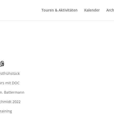
Touren & Aktivitäten
Kalender
Arch
stfrühstück
urs mit DOC
am. Battermann
Schmidt 2022
raining