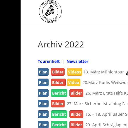
Archiv 2022
Tourenheft
|
Newsletter
Plan
Bilder
Videos
13. März Mühlentour
Plan
Bilder
Video
20.März Rudis Weißwur
Plan
Bericht
Bilder
26. März Erste Hilfe K
Plan
Bilder
27. März Sicherheitstraining F
Plan
Bericht
Bilder
15. – 18. April Bauer 
Plan
Bericht
Bilder
29. April Schräglagent