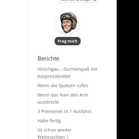
Frag mich
Berichte
Vinschgau – Durmelspaß mit
Kaspressknödel
Wenn die Spatzen rufen
Wenn das Navi den Arm
ausstreckt
3 Premieren in 1 Ausfahrt
Habe fertig
Ist schon wieder
Weihnachten ?