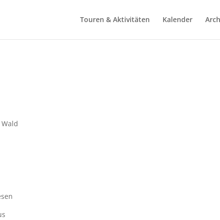
Touren & Aktivitäten
Kalender
Arch
r Wald
esen
us