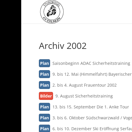
Archiv 2002
Plan
Saisonbeginn ADAC Sicherheitstraining
Plan
9. bis 12. Mai (Himmelfahrt) Bayerische
Plan
2. bis 4. August Frauentour 2002
Bilder
9. August Sicherheitstraining
Plan
13. bis 15. September Die 1. Anke Tour
Plan
3. bis 6. Oktober Südschwarzwald / Vog
Plan
6. bis 10. Dezember Ski Eröffnung Serfa