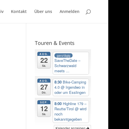
iv
Kontakt
Über uns
Anmelden
Touren & Events
AUG.
ganztägig
22
SaveTheDate –
Schwarzwald
Sa.
meets ...
AUG.
8:30
Bike-Camping
27
4.0
@ Irgendwo in
oder um Esslingen
Do.
SEP.
8:00
Highline 179 –
12
Reutte/Tirol
@ wird
noch
Sa.
bekanntgegeben
Kalender anzeigen