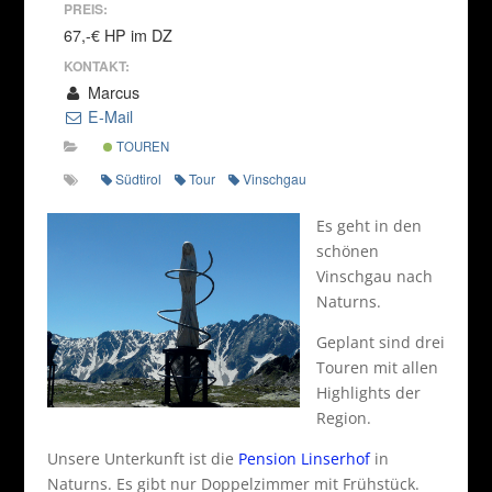
PREIS:
67,-€ HP im DZ
KONTAKT:
Marcus
E-Mail
TOUREN
Südtirol
Tour
Vinschgau
Es geht in den
schönen
Vinschgau nach
Naturns.
Geplant sind drei
Touren mit allen
Highlights der
Region.
Unsere Unterkunft ist die
Pension Linserhof
in
Naturns. Es gibt nur Doppelzimmer mit Frühstück.