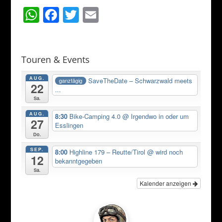
W
F
T
E
h
a
w
m
at
c
itt
ai
s
e
er
l
Touren & Events
A
b
AUG.
SaveTheDate – Schwarzwald meets
ganztägig
22
p
o
...
Sa.
p
o
AUG.
8:30
Bike-Camping 4.0
@ Irgendwo in oder um
k
27
Esslingen
Do.
SEP.
8:00
Highline 179 – Reutte/Tirol
@ wird noch
12
bekanntgegeben
Sa.
Kalender anzeigen