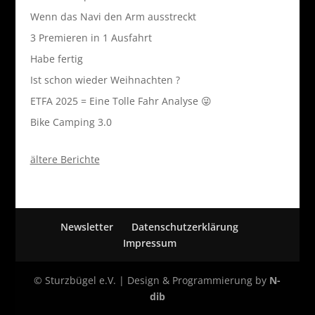
Wenn das Navi den Arm ausstreckt
3 Premieren in 1 Ausfahrt
Habe fertig
Ist schon wieder Weihnachten ?
ETFA 2025 = Eine Tolle Fahr Analyse 😜
Bike Camping 3.0
ältere Berichte
Newsletter
Datenschutzerklärung
Impressum
© Sturzbügel e.V. | Design & Programmierung by
N-
dib