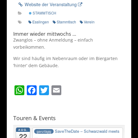
Website der Veranstaltung
STAMMTISCH
Esslingen
Stammtisch
Verein
Immer wieder mittwochs …
Zwanglos – ohne Anmeldung – einfach
vorbeikommen.
Wir sind häufig im Nebenraum oder im Biergarten
‘hinter’ dem Gebäude.
W
F
T
E
h
a
w
m
at
c
itt
ai
s
e
er
l
Touren & Events
A
b
AUG.
SaveTheDate – Schwarzwald meets
ganztägig
22
...