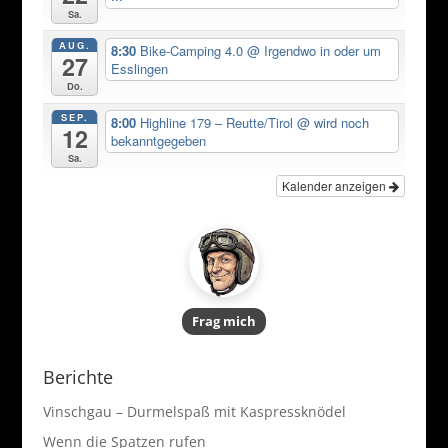
p
o
Sa.
p
o
AUG.
8:30
Bike-Camping 4.0
@ Irgendwo in oder um
k
27
Esslingen
Do.
SEP.
8:00
Highline 179 – Reutte/Tirol
@ wird noch
12
bekanntgegeben
Sa.
Kalender anzeigen
Frag mich
Berichte
Vinschgau – Durmelspaß mit Kaspressknödel
Wenn die Spatzen rufen