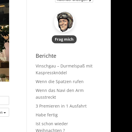
Frag mich
Berichte
Vinschgau – Durmelspaß mit
Kaspressknödel
Wenn die Spatzen rufen
Wenn das Navi den Arm
ausstreckt
3 Premieren in 1 Ausfahrt
en
Habe fertig
Ist schon wieder
Weihnachten ?