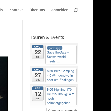
iv
Kontakt
Über uns
Anmelden
Touren & Events
AUG.
ganztägig
22
SaveTheDate –
Schwarzwald
Sa.
meets ...
AUG.
8:30
Bike-Camping
27
4.0
@ Irgendwo in
oder um Esslingen
Do.
SEP.
8:00
Highline 179 –
12
Reutte/Tirol
@ wird
noch
Sa.
bekanntgegeben
Kalender anzeigen