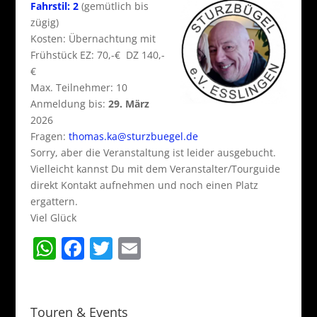
Fahrstil: 2
(gemütlich bis
zügig)
Kosten: Übernachtung mit
Frühstück EZ: 70,-€ DZ 140,-
€
Max. Teilnehmer: 10
Anmeldung bis:
29. März
2026
Fragen:
thomas.ka@sturzbuegel.de
Sorry, aber die Veranstaltung ist leider ausgebucht.
Vielleicht kannst Du mit dem Veranstalter/Tourguide
direkt Kontakt aufnehmen und noch einen Platz
ergattern.
Viel Glück
W
F
T
E
h
a
w
m
at
c
itt
ai
s
e
er
l
Touren & Events