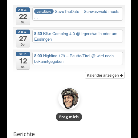
A
b
AUG.
SaveTheDate – Schwarzwald meets
ganztägig
22
p
o
...
Sa.
p
o
AUG.
8:30
Bike-Camping 4.0
@ Irgendwo in oder um
k
27
Esslingen
Do.
SEP.
8:00
Highline 179 – Reutte/Tirol
@ wird noch
12
bekanntgegeben
Sa.
Kalender anzeigen
Frag mich
Berichte