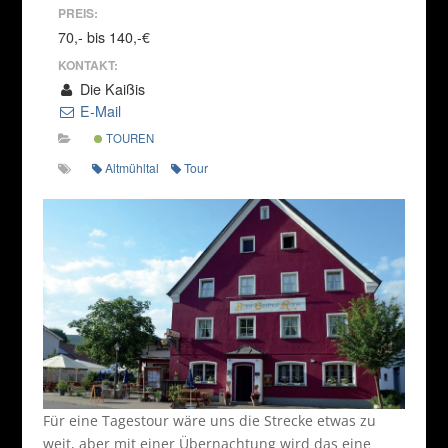
PREIS:
70,- bis 140,-€
KONTAKT:
Die Kaißis
E-Mail
TOUREN
Altmühltal
Tour
Für eine Tagestour wäre uns die Strecke etwas zu
weit, aber mit einer Übernachtung wird das eine