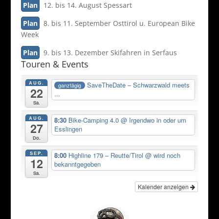
Plan
12. bis 14. August Spessart
Plan
8. bis 11. September Osttirol u. European Bike
Week
Plan
9. bis 13. Dezember Skifahren in Serfaus
Touren & Events
AUG.
SaveTheDate – Schwarzwald meets
ganztägig
22
...
Sa.
AUG.
8:30
Bike-Camping 4.0
@ Irgendwo in oder um
27
Esslingen
Do.
SEP.
8:00
Highline 179 – Reutte/Tirol
@ wird noch
12
bekanntgegeben
Sa.
Kalender anzeigen