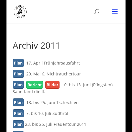
Archiv 2011
Plan
17. April Frühjahrsausfahrt
Plan
29. Mai 6. Nichtrauchertour
Plan
Bericht
Bilder
10. bis 13. Juni (Pfingsten)
Sauerland die II.
Plan
18. bis 25. Juni Tschechien
Plan
7. bis 10. Juli Südtirol
Plan
23. bis 25. Juli Frauentour 2011