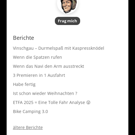
Frag mich
Berichte
Vinschgau – Durmelspaß mit Kaspressknödel
Wenn die Spatzen rufen
Wenn das Navi den Arm ausstreckt
3 Premieren in 1 Ausfahrt
Habe fertig
Ist schon wieder Weihnachten ?
ETFA 2025 = Eine Tolle Fahr Analyse 😜
Bike Camping 3.0
ältere Berichte