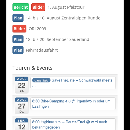
Bericht
Bilder
1. August Pfalztour
Plan
14. bis 16. August Zentralalpen Runde
Bilder
ORI 2009
Plan
18. bis 20. September Sauerland
Plan
Fahrradausfahrt
Touren & Events
AUG.
SaveTheDate – Schwarzwald meets
ganztägig
22
...
Sa.
AUG.
8:30
Bike-Camping 4.0
@ Irgendwo in oder um
27
Esslingen
Do.
SEP.
8:00
Highline 179 – Reutte/Tirol
@ wird noch
12
bekanntgegeben