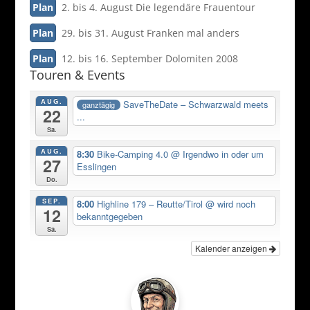
Plan
2. bis 4. August Die legendäre Frauentour
Plan
29. bis 31. August Franken mal anders
Plan
12. bis 16. September Dolomiten 2008
Touren & Events
AUG.
SaveTheDate – Schwarzwald meets
ganztägig
22
...
Sa.
AUG.
8:30
Bike-Camping 4.0
@ Irgendwo in oder um
27
Esslingen
Do.
SEP.
8:00
Highline 179 – Reutte/Tirol
@ wird noch
12
bekanntgegeben
Sa.
Kalender anzeigen