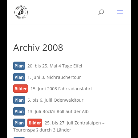
Archiv 2008
Plan
20. bis 25. Mai 4 Tage Eifel
Plan
1. Juni 3. Nichrauchertour
Bilder
15. Juni 2008 Fahrradausfahrt
Plan
5. bis 6. julil Odenwaldtour
Plan
13. Juli Rock’n Roll auf der Alb
Plan
Bilder
25. bis 27. Juli Zentralalpen –
Tourenspaß durch 3 Länder