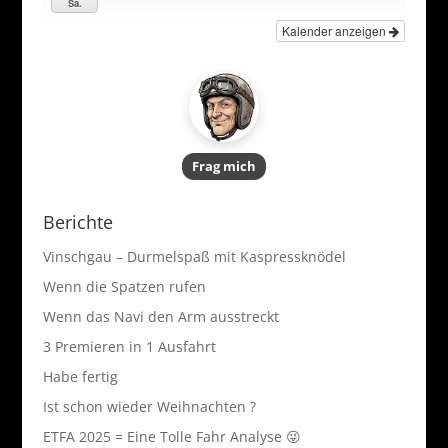
Sa.
Kalender anzeigen
Frag mich
Berichte
Vinschgau – Durmelspaß mit Kaspressknödel
Wenn die Spatzen rufen
Wenn das Navi den Arm ausstreckt
3 Premieren in 1 Ausfahrt
Habe fertig
Ist schon wieder Weihnachten ?
ETFA 2025 = Eine Tolle Fahr Analyse 😜