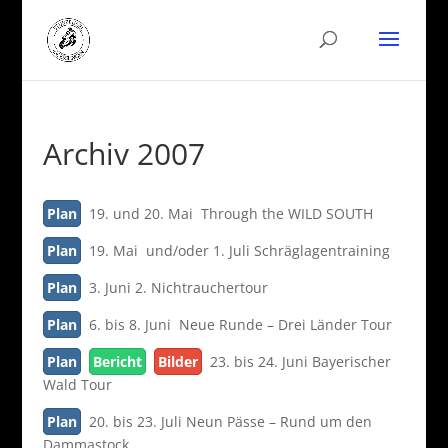
Archiv 2007
Plan
19. und 20. Mai Through the WILD SOUTH
Plan
19. Mai und/oder 1. Juli Schräglagentraining
Plan
3. Juni 2. Nichtrauchertour
Plan
6. bis 8. Juni Neue Runde – Drei Länder Tour
Plan
Bericht
Bilder
23. bis 24. Juni Bayerischer
Wald Tour
Plan
20. bis 23. Juli Neun Pässe – Rund um den
Dammastock