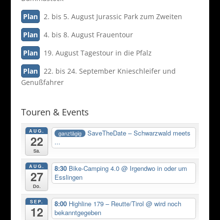
Plan
2. bis 5. August Jurassic Park zum Zweiten
Plan
4. bis 8. August Frauentour
Plan
19. August Tagestour in die Pfalz
Plan
22. bis 24. September Knieschleifer und
Genußfahrer
Touren & Events
AUG.
SaveTheDate – Schwarzwald meets
ganztägig
22
...
Sa.
AUG.
8:30
Bike-Camping 4.0
@ Irgendwo in oder um
27
Esslingen
Do.
SEP.
8:00
Highline 179 – Reutte/Tirol
@ wird noch
12
bekanntgegeben