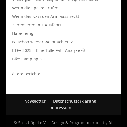
Wenn die Spatzen rufen
Wenn das Navi den Arm ausstreckt
3 Premieren in 1 Ausfahrt
Habe fertig
Ist schon wieder Weihnachten ?
ETFA 2025 = Eine Tolle Fahr Analyse 😜
Bike Camping 3.0
ältere Berichte
Newsletter
Datenschutzerklärung
Impressum
© Sturzbügel e.V. | Design & Programmierung by
N-