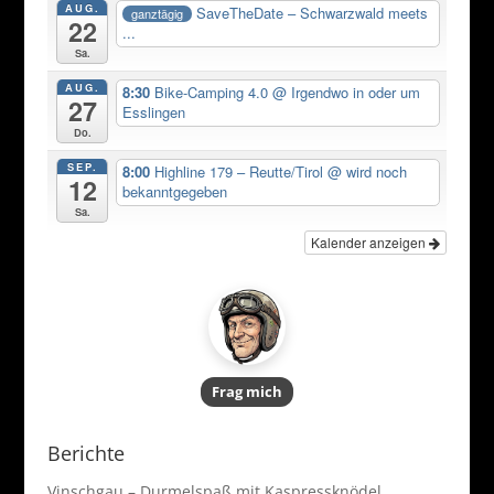
AUG.
SaveTheDate – Schwarzwald meets
ganztägig
22
...
Sa.
AUG.
8:30
Bike-Camping 4.0
@ Irgendwo in oder um
27
Esslingen
Do.
SEP.
8:00
Highline 179 – Reutte/Tirol
@ wird noch
12
bekanntgegeben
Sa.
Kalender anzeigen
Frag mich
Berichte
Vinschgau – Durmelspaß mit Kaspressknödel