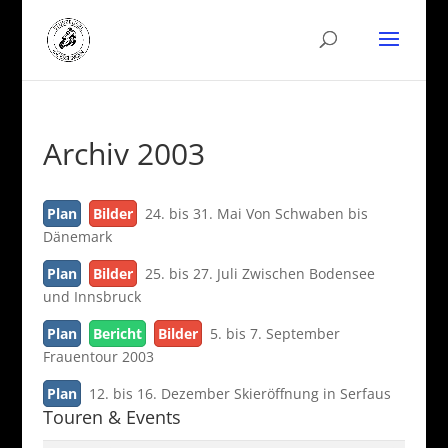
Archiv 2003
Plan
Bilder
24. bis 31. Mai Von Schwaben bis
Dänemark
Plan
Bilder
25. bis 27. Juli Zwischen Bodensee
und Innsbruck
Plan
Bericht
Bilder
5. bis 7. September
Frauentour 2003
Plan
12. bis 16. Dezember Skieröffnung in Serfaus
Touren & Events