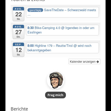
AUG.
SaveTheDate – Schwarzwald meets
ganztägig
22
...
Sa.
AUG.
8:30
Bike-Camping 4.0
@ Irgendwo in oder um
27
Esslingen
Do.
SEP.
8:00
Highline 179 – Reutte/Tirol
@ wird noch
12
bekanntgegeben
Sa.
Kalender anzeigen
Frag mich
Berichte