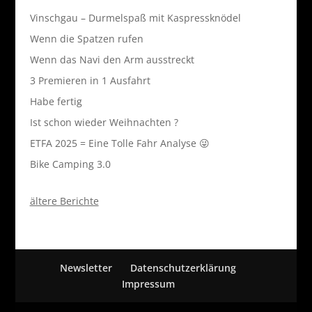
Vinschgau – Durmelspaß mit Kaspressknödel
Wenn die Spatzen rufen
Wenn das Navi den Arm ausstreckt
3 Premieren in 1 Ausfahrt
Habe fertig
Ist schon wieder Weihnachten ?
ETFA 2025 = Eine Tolle Fahr Analyse 😜
Bike Camping 3.0
ältere Berichte
Newsletter
Datenschutzerklärung
Impressum