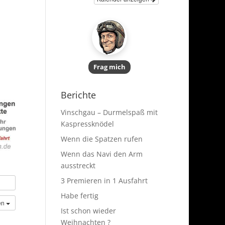
Frag mich
Berichte
Vinschgau – Durmelspaß mit
Kaspressknödel
Wenn die Spatzen rufen
Wenn das Navi den Arm
ausstreckt
3 Premieren in 1 Ausfahrt
Habe fertig
en
Ist schon wieder
Weihnachten ?