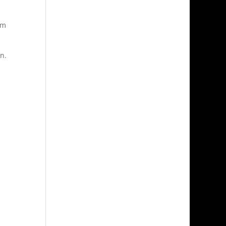
km
n.