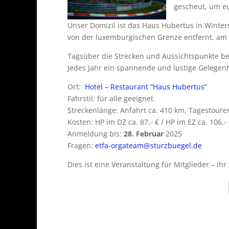
gescheut, um e
Unser Domizil ist das Haus Hubertus in Winters
von der luxemburgischen Grenze entfernt, am 
Tagsüber die Strecken und Aussichtspunkte 
Jedes Jahr ein spannende und lustige Gelegenh
Ort:
Hotel – Restaurant “Haus Hubertus”
Fahrstil: für alle geeignet
Streckenlänge: Anfahrt ca. 410 km, Tagestoure
Kosten: HP im DZ ca. 87,- € / HP im EZ ca. 106,-
Anmeldung bis:
28. Februar
2025
Fragen:
etfa-orgateam@sturzbuegel.de
Dies ist eine Veranstaltung für Mitglieder – ih