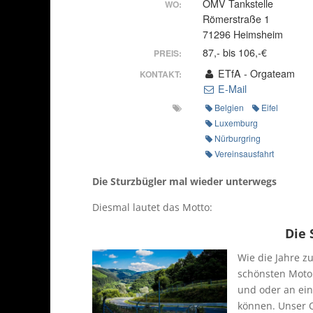
OMV Tankstelle
WO:
Römerstraße 1
71296 Heimsheim
87,- bis 106,-€
PREIS:
ETfA - Orgateam
KONTAKT:
E-Mail
Belgien
Eifel
Luxemburg
Nürburgring
Vereinsausfahrt
Die Sturzbügler mal wieder unterwegs
Diesmal lautet das Motto:
Die 
Wie die Jahre zu
schönsten Moto
und oder an ei
können. Unser 