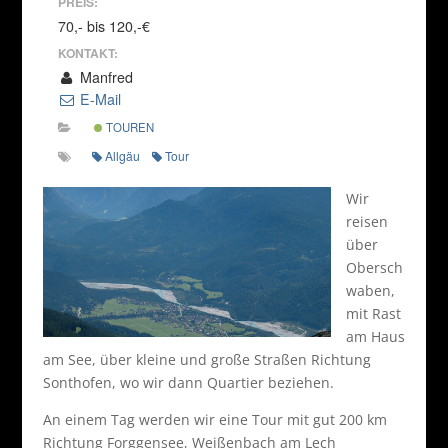
PREIS:
70,- bis 120,-€
KONTAKT:
Manfred
E-Mail
TOUREN
Allgäu
Tour
Wir
reisen
über
Obersch
waben,
mit Rast
am Haus
am See, über kleine und große Straßen Richtung
Sonthofen, wo wir dann Quartier beziehen.
An einem Tag werden wir eine Tour mit gut 200 km
Richtung Forggensee, Weißenbach am Lech