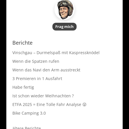
Frag mich
Berichte
Vinschgau – Durmelspaß mit Kaspressknödel
Wenn die Spatzen rufen
Wenn das Navi den Arm ausstreckt
3 Premieren in 1 Ausfahrt
Habe fertig
Ist schon wieder Weihnachten ?
ETFA 2025 = Eine Tolle Fahr Analyse 😜
Bike Camping 3.0
ältere Berichte