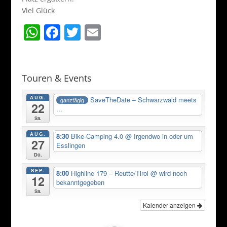
Viel Glück
W
F
T
E
h
a
w
m
at
c
itt
ai
s
e
er
l
Touren & Events
A
b
AUG.
SaveTheDate – Schwarzwald meets
ganztägig
22
p
o
...
Sa.
p
o
AUG.
8:30
Bike-Camping 4.0
@ Irgendwo in oder um
k
27
Esslingen
Do.
SEP.
8:00
Highline 179 – Reutte/Tirol
@ wird noch
12
bekanntgegeben
Sa.
Kalender anzeigen